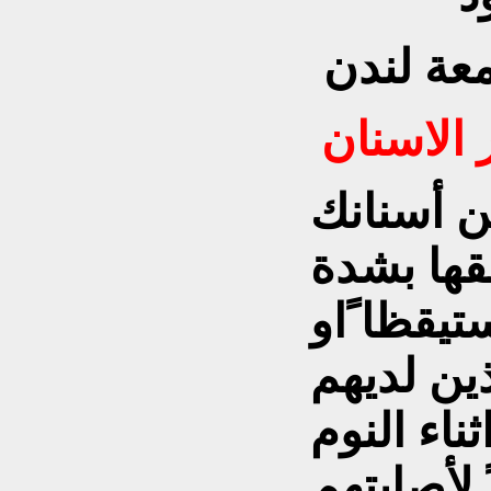
معة لندن
ن أسنانك
بقها بشدة
يقظا ًاو
ين لديهم
ناء النوم
 لأصابتهم