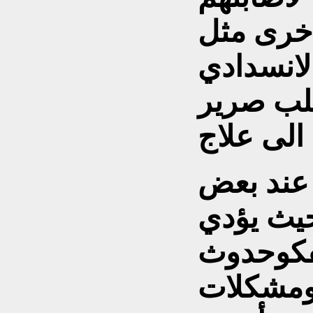
اخرى مثل
لانسدادي
طلب صرير
الى علاج
 عند بعض
حيث يؤدي
فكوحدوث
 ومشكلات