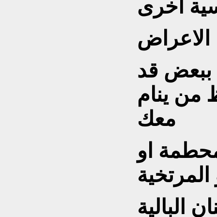
ية أخرى
الاعراض
 ببعض قد
ظ من ينام
معك
محطمة او
المرتخية