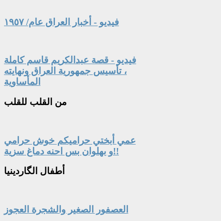
فيديو - أخبار العراق عام/ ١٩٥٧
فيديو - قصة عبدالكريم قاسم كاملة
، تأسيس جمهورية العراق ونهايته
المأساوية
من
القلب للقلب
عمي أبختي حراميكم خوش حرامي
و بهلوان بس احنه دماغ سزية!!
أطفال
الگاردينيا
العصفور الصغير والشجرة العجوز