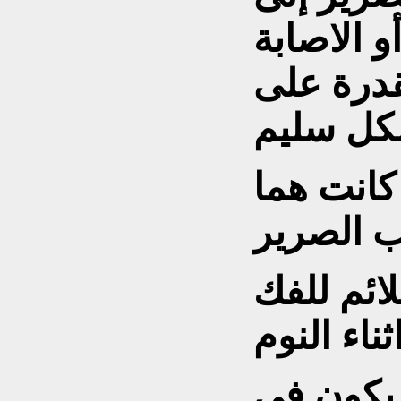
و الاصابة
قدرة على
كل سليم
 كانت هما
 الصرير
ائم للفك
ناء النوم
ا يكون في