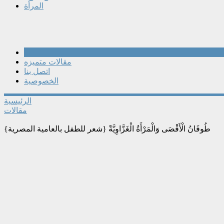
المرأة
مقالات
مقالات متميزه
اتصل بنا
الخصوصية
الرئيسية
مقالات
طُوفَانُ الْأَقْصَى وَالْمَرْأَةُ الْغَزَّاوِيَّةْ {شعر للطفل بالعامية المصرية}