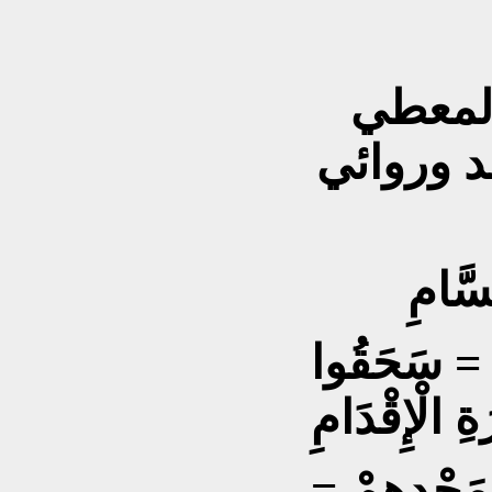
المعطي
د وروائي
سَّامِ
مِ = سَحَقُوا
ةِ الْإِقْدَامِ
 مَجْدِهِمْ =