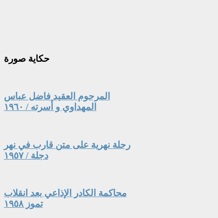
حكاية
صورة
المرحوم العقيد فاضل عباس
المهداوي و أسرته / ١٩٦٠
رحلة نهرية على متن قارب في نهر
دجلة / ١٩٥٧
محاكمة الكادر الإذاعي بعد انقلاب
تموز ١٩٥٨