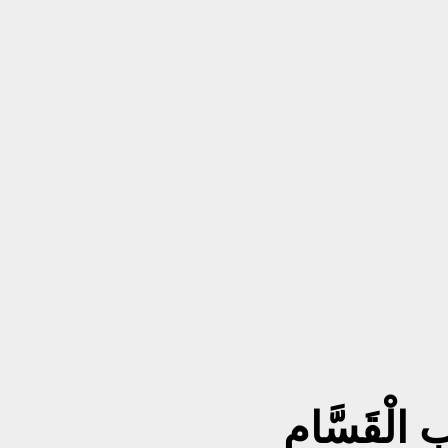
ِ الْقَسَّامِ