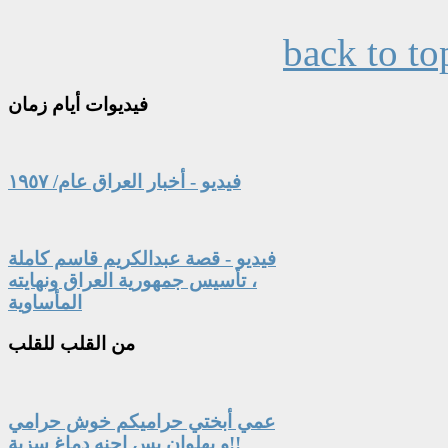
back to to
فيديوات
أيام زمان
فيديو - أخبار العراق عام/ ١٩٥٧
فيديو - قصة عبدالكريم قاسم كاملة
، تأسيس جمهورية العراق ونهايته
المأساوية
من
القلب للقلب
عمي أبختي حراميكم خوش حرامي
و بهلوان بس احنه دماغ سزية!!