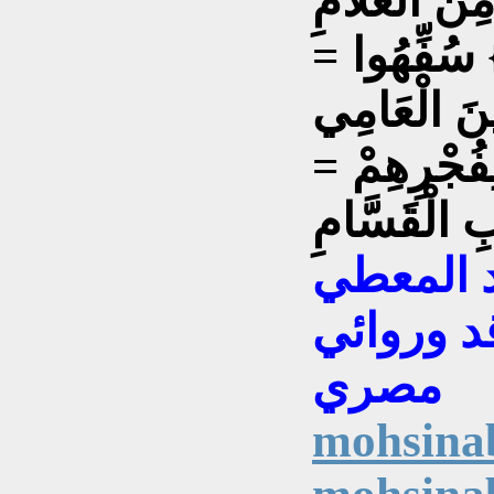
ِنَ الْعَلَّامِ
} سُفِّهُوا =
ِينَ الْعَامِي
ِفُجْرِهِمْ =
ِبِ الْقَسَّامِ
د المعطي
د وروائي
مصري
mohsina