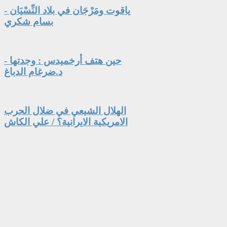
ياقوت ومَرْجَان في بلاد النِّسْيَان -
بسام شكري
حين هتف أرخميدس : وجدتها -
د.ضرغام الدباغ
الهلال الشيعي في ضلال الحرب
الامريكية الايرانية؟ / علي الكاش