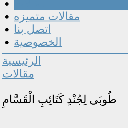
مقالات
مقالات متميزه
اتصل بنا
الخصوصية
الرئيسية
مقالات
طُوبَى لِجُنْدِ كَتَائِبِ الْقَسَّامِ