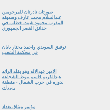
صورتان نادرتان للمرحومين
عبدالسلام محمد عارف وصديقه
المقرب محمود شيت خطاب في
حدائق القصر الجمهوري
توفيق السويدي واحمد مختار بابان
في محكمة الشعب
الامير عبدالاله وهو يقلد الرائد
عبدالكريم قاسم بنوط الشجاعة
لدوره في حرب الشمال - منطقة
برزان .
مؤتمر ميثاق بغداد