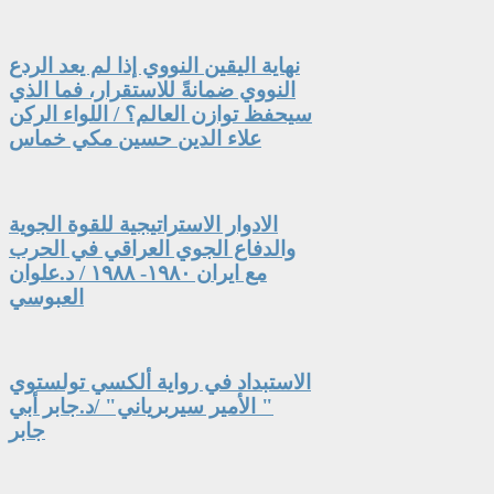
نهاية اليقين النووي إذا لم يعد الردع
النووي ضمانةً للاستقرار، فما الذي
سيحفظ توازن العالم؟ / اللواء الركن
علاء الدين حسين مكي خماس
الادوار الاستراتيجية للقوة الجوية
والدفاع الجوي العراقي في الحرب
مع ايران ١٩٨٠- ١٩٨٨ / د.علوان
العبوسي
الاستبداد في رواية ألكسي تولستوي
" الأمير سيربرياني" /د.جابر أبي
جابر