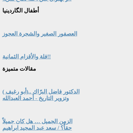
أطفال
الگاردينيا
العصفور الصغير والشجرة العجوز
فلة والأقزام الثمانية!!
مقالات
متميزة
الدكتور فاضل البرّاك ..(أبو رغيف )
وتزوير التاريخ - أحمد العبدالله
الزمن الجميل … هل كان جميلاً
حقاً؟ / سعد عبد المجيد ابراهيم