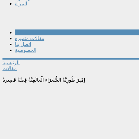
المرأة
مقالات
مقالات متميزه
اتصل بنا
الخصوصية
الرئيسية
مقالات
اِِمْبِرَاطُورِيَّّةُ الشُّعَرَاءِ الْعَالَمِيَّةْ قِصَّةٌ قَصِيرةْ