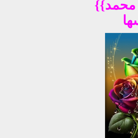
{{شاعرتنا الرومانسية ناني محمد