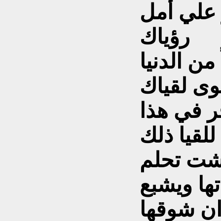
 علي أمل
رؤياك
 من الدنيا
ى لقياك
ر في هذا
لقيا ذلك
اشت تحلم
تها ويشبع