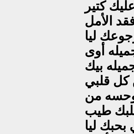
ليك كتير
قد الأمل
جوعك ليا
ميله أوى
ميله بيك
 كل قلبي
وحسه من
قلبك طيب
بحبك ليا