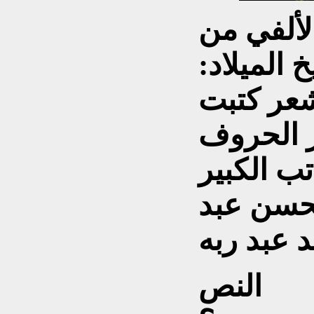
لألفي من
 الميلاد:
 الشعر كتبت
 الحروف
تب الكبير
محسن عبد
عبد ربه
النص