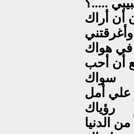
 أن أراك
وأغرقتني
في هواك
ع أن أحب
سواك
 علي أمل
رؤياك
 من الدنيا