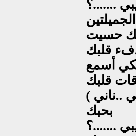
لجميلتين
ك حسيت
فء قلبك
كي أسمع
ات قلبك
 ..ناني )
بحبك
ي .......؟