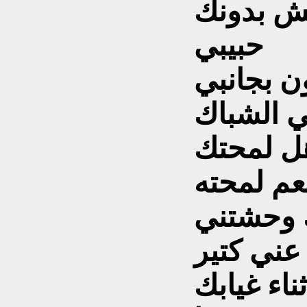
يش بدونك
حبيبي
ن بجانبي
 الشباك
ل لمحتك
عم لمحته
 وحشتني
عني كتير
ناء غيابك