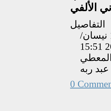
ني الألفي
التفاصيل
تم إنشاءه بتاريخ الإثنين, 17 نيسان/
المعطي
بد ربه
0 Commen