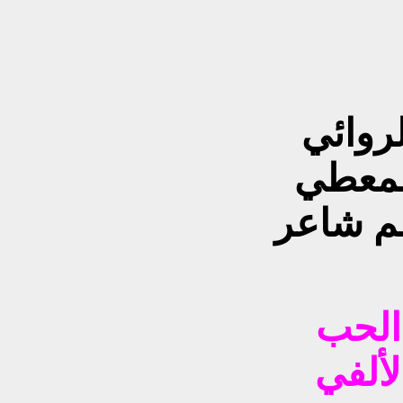
لروائي
لمعطي
لم شاعر
 الحب
لألفي