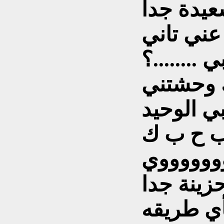
يدة جدا
عني تاني
ي ........؟
 وحشتني
بي الوحيد
 ح ب ك
ووووووي
زينة جدا
ي طريقه