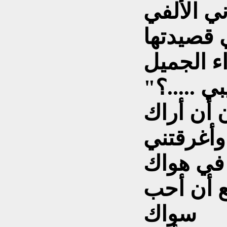
ني الألفي
 قصيدتها
اء الجميل
 أن أراك
وأغرقتني
في هواك
ع أن أحب
سواك