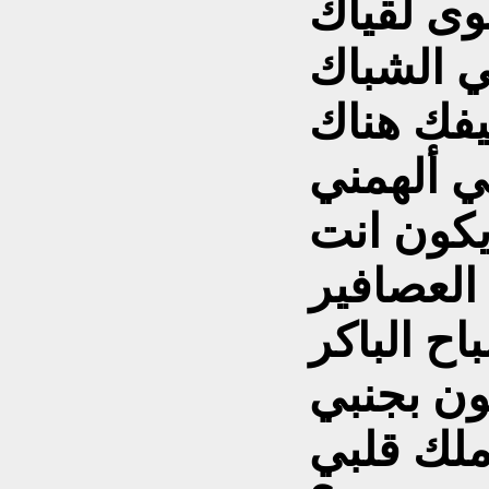
ى لقياك
ي الشباك
فك هناك
ي ألهمني
كون انت
لعصافير
اح الباكر
ون بجنبي
ملك قلبي