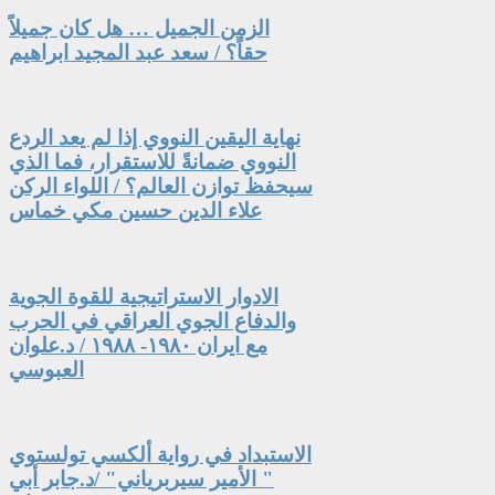
الزمن الجميل … هل كان جميلاً
حقاً؟ / سعد عبد المجيد ابراهيم
نهاية اليقين النووي إذا لم يعد الردع
النووي ضمانةً للاستقرار، فما الذي
سيحفظ توازن العالم؟ / اللواء الركن
علاء الدين حسين مكي خماس
الادوار الاستراتيجية للقوة الجوية
والدفاع الجوي العراقي في الحرب
مع ايران ١٩٨٠- ١٩٨٨ / د.علوان
العبوسي
الاستبداد في رواية ألكسي تولستوي
" الأمير سيربرياني" /د.جابر أبي