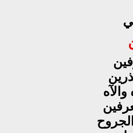
ي
ن
فين
ذرين
والآه
عرفين
الجروح