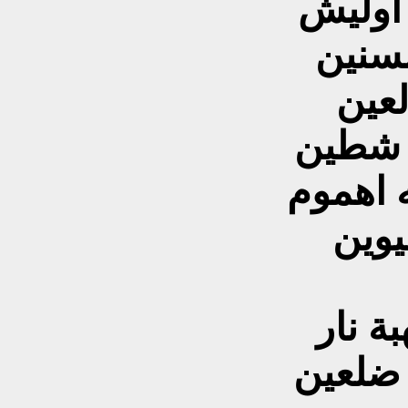
اوليش
لسنين
لعين
 شطين
 اهموم
يوين
 نار
 ضلعين