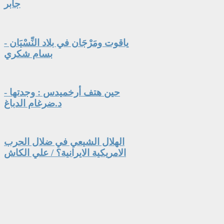
جابر
ياقوت ومَرْجَان في بلاد النِّسْيَان -
بسام شكري
حين هتف أرخميدس : وجدتها -
د.ضرغام الدباغ
الهلال الشيعي في ضلال الحرب
الامريكية الايرانية؟ / علي الكاش