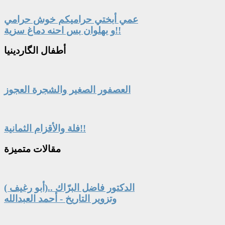
عمي أبختي حراميكم خوش حرامي
و بهلوان بس احنه دماغ سزية!!
أطفال
الگاردينيا
العصفور الصغير والشجرة العجوز
فلة والأقزام الثمانية!!
مقالات
متميزة
الدكتور فاضل البرّاك ..(أبو رغيف )
وتزوير التاريخ - أحمد العبدالله