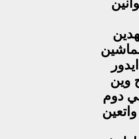
انين
هدين
لماشين
يدور
 وين
بي دوم
واتعين