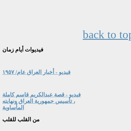
back to to
فيديوات
أيام زمان
فيديو - أخبار العراق عام/ ١٩٥٧
فيديو - قصة عبدالكريم قاسم كاملة
، تأسيس جمهورية العراق ونهايته
المأساوية
من
القلب للقلب