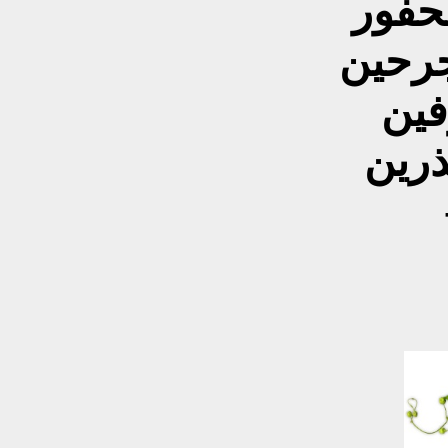
حفور
جرحين
فين
ذرين