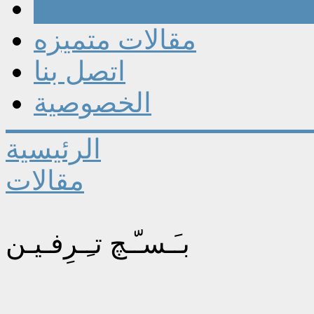
مقالات
مقالات متميزه
اتصل بنا
الخصوصية
الرئيسية
مقالات
بـَـسـّـچ تـِـرِفـيـن