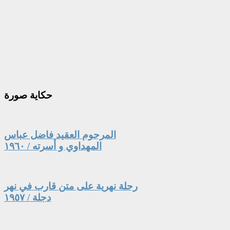
حكاية
صورة
المرحوم العقيد فاضل عباس
المهداوي و أسرته / ١٩٦٠
رحلة نهرية على متن قارب في نهر
دجلة / ١٩٥٧