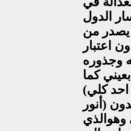
لعدالة في
سار الدول
ا يصدر من
ن اعتبار
 وجذوره
بعيني كما
احد كلي)
ون (أنور
ي وهوالذي