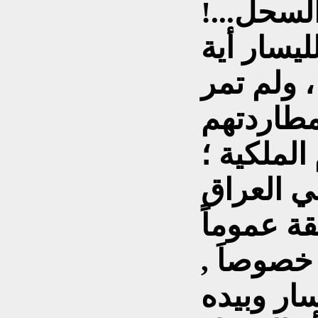
لسحل...!
يسار أية
 ولم تمر
مطاردتهم
الملكية ؛
في العراق
ة عموماً
خصوصاَ ,
ار وبيده