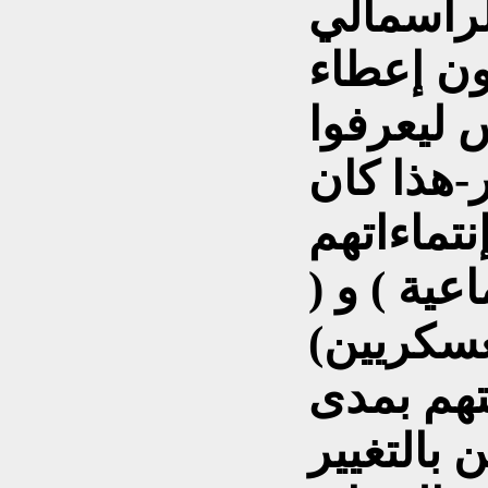
رأسمالي
ون إعطاء
 ليعرفوا
ر-هذا كان
نتماءاتهم
اعية ) و (
سكريين)
هم بمدى
 بالتغيير