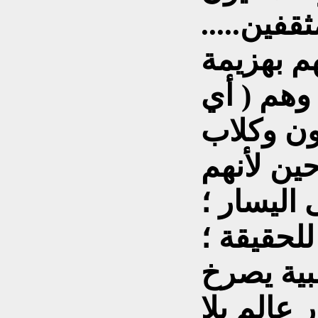
فين.....
م بهزيمة
 وهم ( أي
ون وكلاب
حين لأنهم
اليسار ؛
للحقيقة ؛
بية يصرخ
 عالم بلا