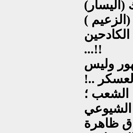
(اليسار)
(الزعيم )
الكادحين
...!!
هور وليس
لعسكر ..!
 الشعب ؛
 الشيوعي
اق ظاهرة