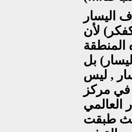
 اليسار
كفكر) لأن
 المنطقة
يسار) بل
ار , ليس
في مركز
ر العالمي
حيث طبقت