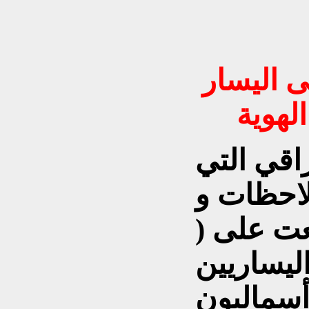
ضى
اليسار
اقي التي
لاحظات و
عت على (
اليساريين
أسماليون