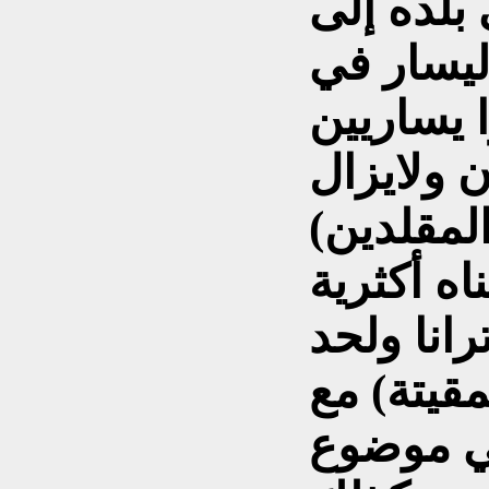
بلده إلى
اليسار في
 يساريين
 ولايزال
لمقلدين)
ناه أكثرية
رانا ولحد
مقيتة) مع
في موضوع