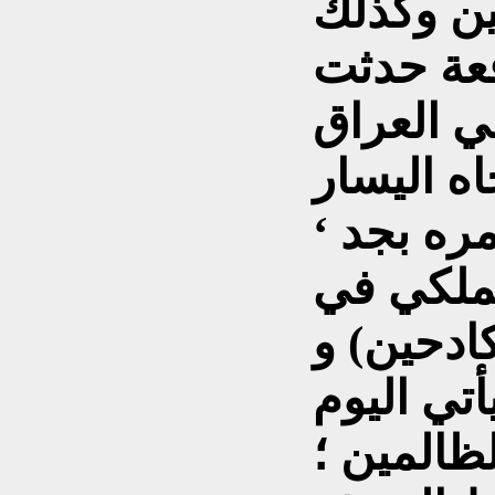
ين وكذلك
قعة حدثت
اه اليسار
ره بجد ‘
ملكي في
ادحين) و
أتي اليوم
ظالمين ؛