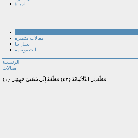
المرأة
مقالات
مقالات متميزه
اتصل بنا
الخصوصية
الرئيسية
مقالات
{١} مُعَلَّقَاتِي الثّلَاثُمِائَةْ {٤٢} مُعَلَّقَةٌ إِلَى شَفَتَيْ حَبِيبَتِي