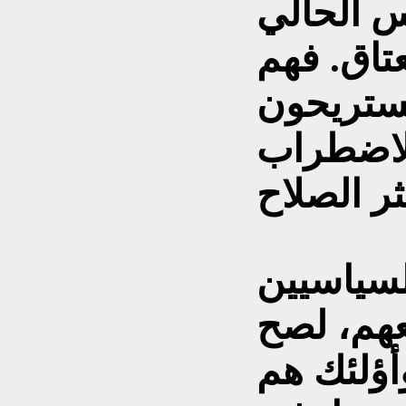
س الحالي
تاق. فهم
ستريحون
لاضطراب
لسياسيين
معهم، لصح
وأؤلئك هم