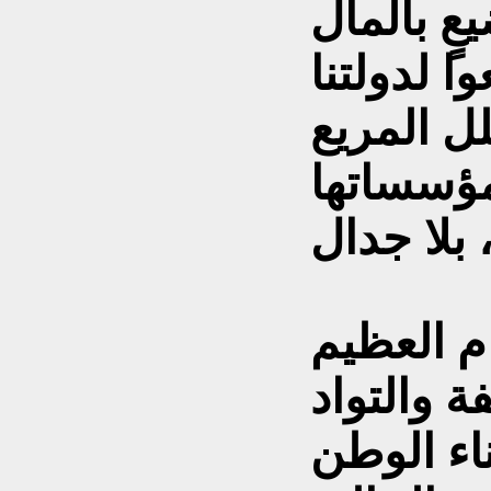
عٍ بالمال
ا لدولتنا
ل المريع
مؤسساتها
م العظيم
ة والتواد
ناء الوطن