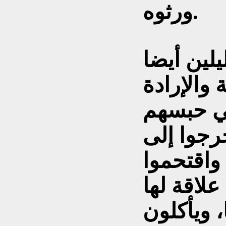
ورثوه.
يلين أيضا
والإرادة
تي حبسهم
رجوا إلى
واقتحموا
علاقة لها
، ويأكلون