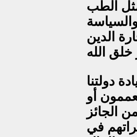
مثل الطب
والسياسة
ارة الدين
دة دولتنا
عممون أو
ن الجائز
راتهم في