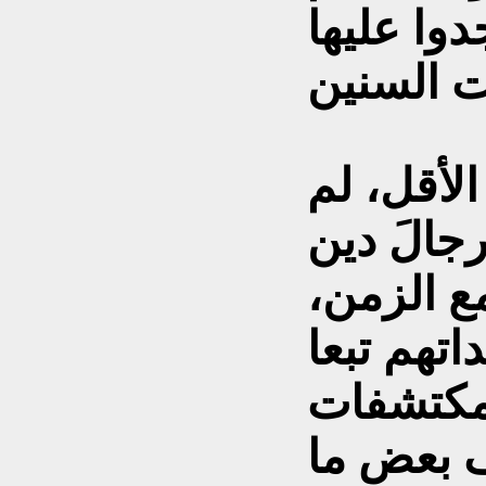
وا عليها
لأقل، لم
رجالَ دين
ع الزمن،
تهم تبعا
مكتشفات
ف بعض ما