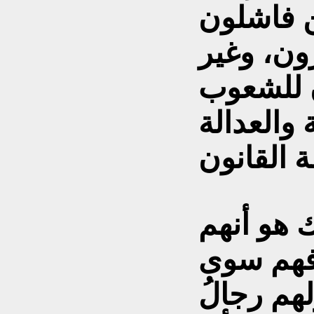
ن فاشلون
رون، وغير
 للشعوب
 والعدالة
 هو أنهم
 فهم سوى
هم رجالُ