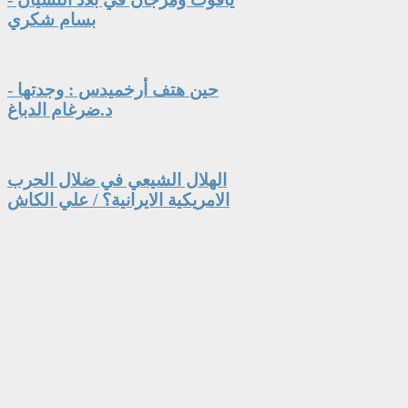
بسام شكري
حين هتف أرخميدس : وجدتها -
د.ضرغام الدباغ
الهلال الشيعي في ضلال الحرب
الامريكية الايرانية؟ / علي الكاش