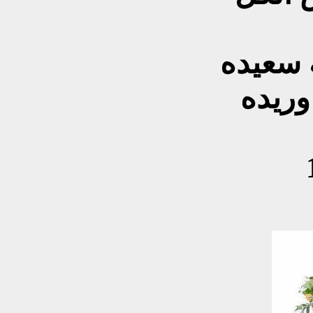
 سعيده
وريده