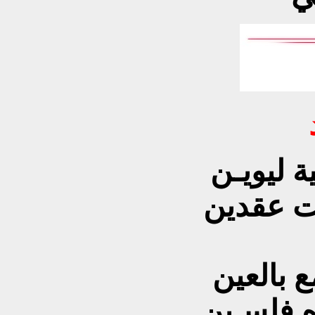
ة ليويـن
كت عقدين
ع بالعين
وه فلسـين