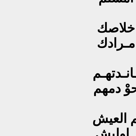
خلاصك
مـرادك
نـدتهـم
ْ دمهم
 العيش
. اوليش