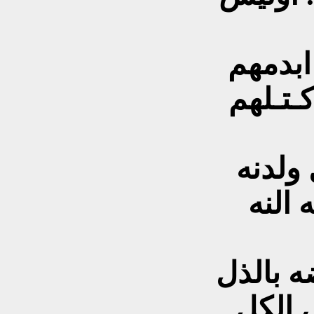
ابدمهم
ـتـلهم
ولدنه
 النه
ه بالذل
 الكل