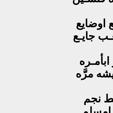
 اوضايع
عـب جايـع
ابأمـره
ه مرَّه
ط نجم
 امسلم