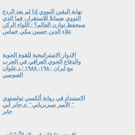
نهاية اليقين النووي إذا لم يعد الردع
النووي ضمانةً للاستقرار، فما الذي
سيحفظ توازن العالم؟ / اللواء الركن
علاء الدين حسين مكي خماس
الادوار الاستراتيجية للقوة الجوية
والدفاع الجوي العراقي في الحرب
مع ايران ١٩٨٠- ١٩٨٨ / د.علوان
العبوسي
الاستبداد في رواية ألكسي تولستوي
" الأمير سيربرياني" /د.جابر أبي
جابر
ياقوت ومَرْجَان في بلاد النِّسْيَان -