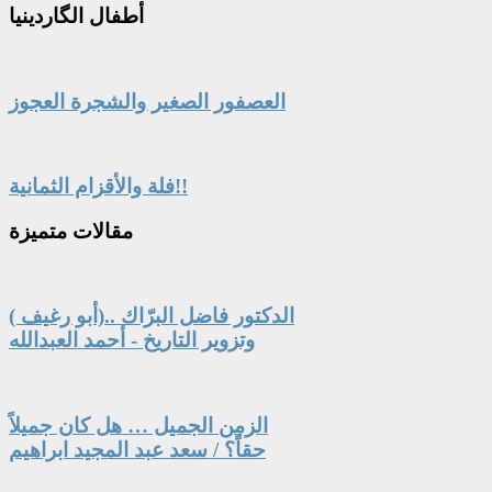
أطفال
الگاردينيا
العصفور الصغير والشجرة العجوز
فلة والأقزام الثمانية!!
مقالات
متميزة
الدكتور فاضل البرّاك ..(أبو رغيف )
وتزوير التاريخ - أحمد العبدالله
الزمن الجميل … هل كان جميلاً
حقاً؟ / سعد عبد المجيد ابراهيم