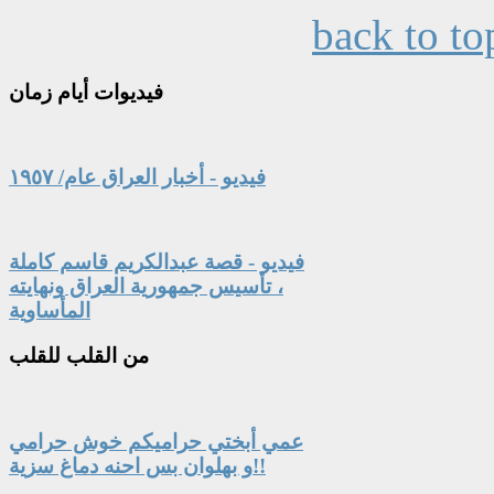
back to to
فيديوات
أيام زمان
فيديو - أخبار العراق عام/ ١٩٥٧
فيديو - قصة عبدالكريم قاسم كاملة
، تأسيس جمهورية العراق ونهايته
المأساوية
من
القلب للقلب
عمي أبختي حراميكم خوش حرامي
و بهلوان بس احنه دماغ سزية!!