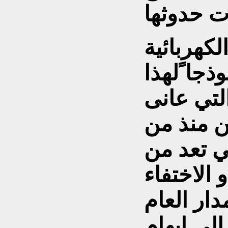
الكهربائية
جا ًلهذا
التي عانى
ن منذ من
ي تعد من
 الاختفاء
دار العام
الى إيهام