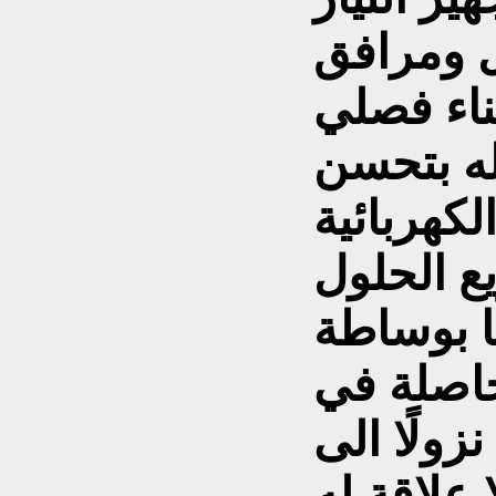
ل ومرافق
ناء فصلي
له بتحسن
لكهربائية
ع الحلول
ا بوساطة
حاصلة في
زولًا الى
 علاقة له