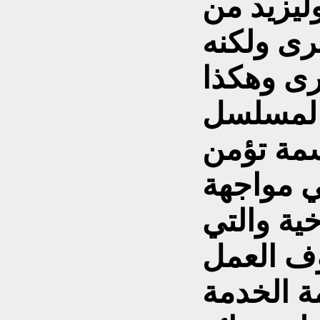
ليزيد من
رى ولكنه
رى وهكذا
 المسلسل
سمة تؤمن
ي مواجهة
ية والتي
وف العمل
ة الخدمة