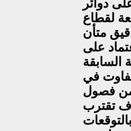
على دوائر
عة لقطاع
دقيق متأن
عتماد على
 السابقة
تفاوت في
من فصول
ف تقترب
التوقعات