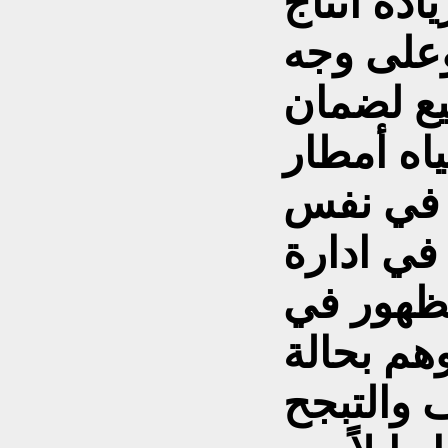
دة انتاج
وعلى وجه
يع لضمان
اه أمطار
، في نفس
في ادارة
لظهور في
هم بحالة
 والتبجح