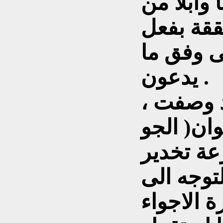
ابلاً من
حققة بفعل
ى وفق ما
يدعون .
، في مقال سابق كنت قد وصفت
ان( الجو
عة تخدير
توجه الى
ة الاجواء