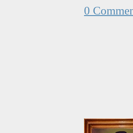
0 Commen