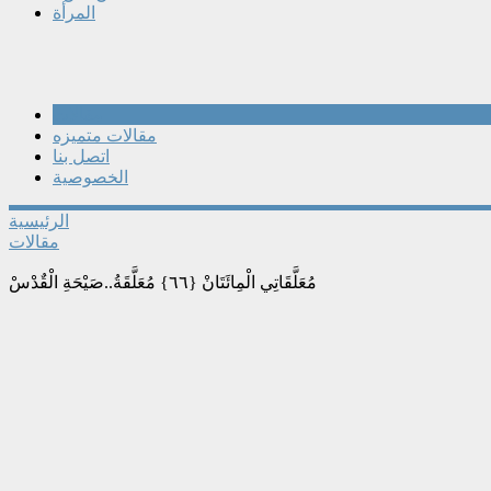
المرأة
مقالات
مقالات متميزه
اتصل بنا
الخصوصية
الرئيسية
مقالات
مُعَلَّقَاتِي الْمِائَتَانْ {٦٦} مُعَلَّقَةُ..صَيْحَةِ الْقٌدْسْ