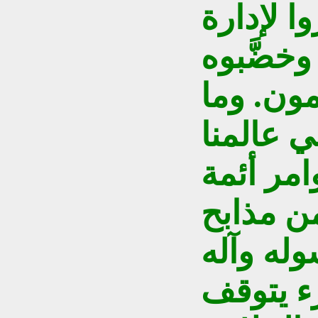
ا لإدارة
وخضَّبوه
مون. وما
 عالمنا
امر أئمة
ن مذابح
وله وآله
ء يتوقف