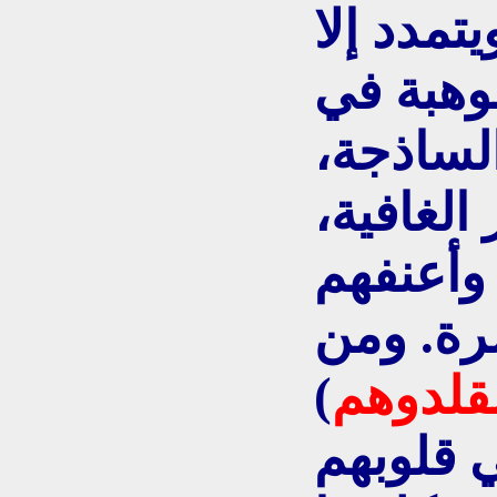
تمدد إلا
موهبة في
لساذجة،
الغافية،
وأعنفهم
ة. ومن
قلدوهم
)
 قلوبهم