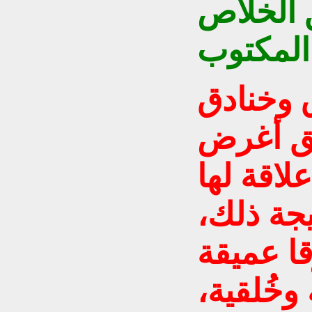
 الخلاص
المكتوب
ق وخنادق
ق أغرض
لاقة لها
يجة ذلك،
ا عميقة
وخُلقية،