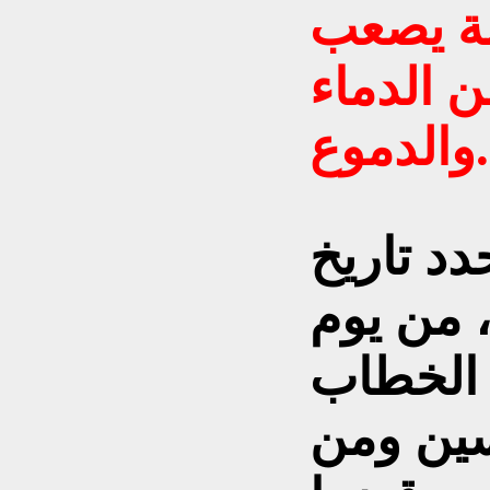
ة يصعب
ن الدماء
والدموع.
دد تاريخ
، من يوم
 الخطاب
سين ومن