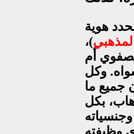
نحدد هوية
لمذهبي
)،
لصفوي أم
واه. وكل
ن جميع ما
هاب، بكل
 وجنسياته
ي وظيفته