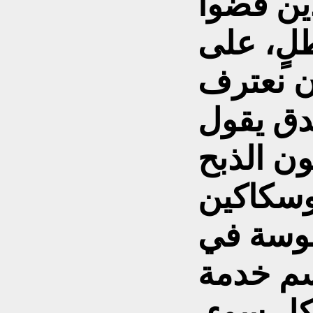
ين قضوا
طلٍ، على
ن نعترف
صدق يقول
ون الذبح
وسكاكين
سوسة في
سم خدمة
كل سوء.