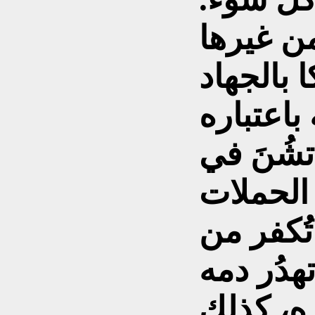
من غيرها
 بالجهاد
باعتباره
شُنَ في
 الحملات
 تُكفر من
هدُر دمه