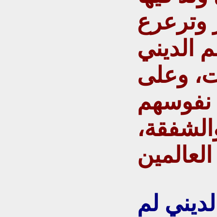
 وترعرع
 الديني
ت، وعلى
 نفوسهم
الشفقة،
ديني لم