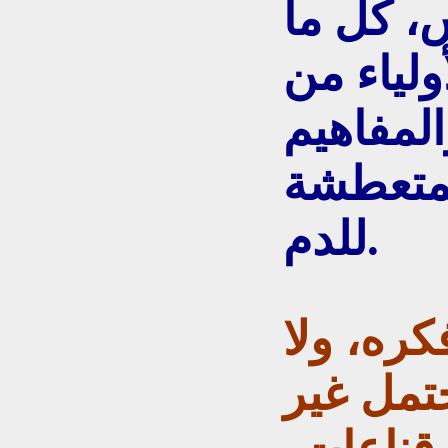
، كل ما
أولياء من
المفاهيم
لمتعطشة
للدم.
كره، ولا
تمل غير