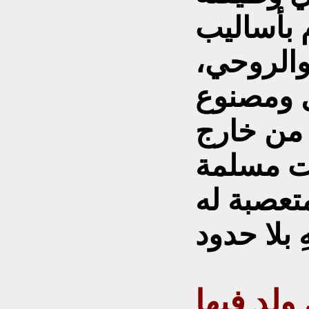
م بأساليب
والروحي،
 ومصنوع
 من خارج
ست مسلمة
تعصبة له
ولد فيها