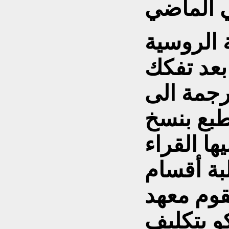
ة الروسية
بعد تفكك
رجمة الى
تطبع بنسخ
ها القراء
بة أقسام
يقوم معهد
 بتكليف