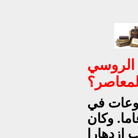
 الروسي
لمعاصر؟
بوعات في
اما. وكان
ب ازدهارا