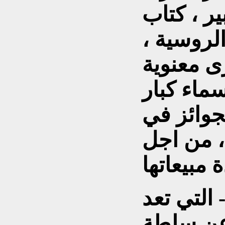
ير ، كتاب
الروسية ،
رى معنوية
ماء كبار
لجوائز في
، من اجل
 التي تعد
 عن سلطة