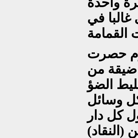
رة واحدة
غالبا في
يوم حصرت
 ضيقة من
ليط الضؤ
كل وسائل
ول كل دار
(النقاد)