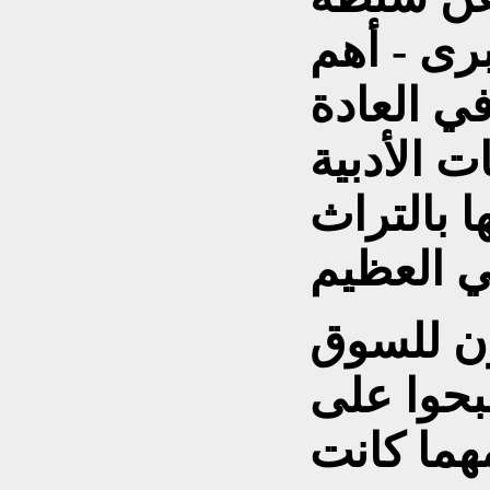
رى - أهم
في العادة
ت الأدبية
ا بالتراث
بون للسوق
حوا على
هما كانت