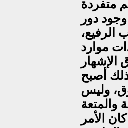
م متفردة
 وجود دور
ب الرفيع،
ات موارد
 الإشهار
ذلك أصبح
ق، وليس
 والمتعة
كان الأمر