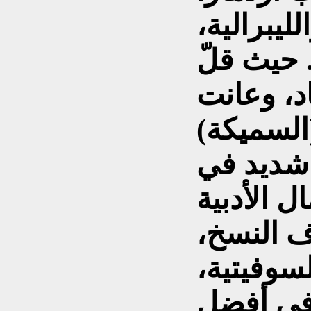
ليبرالية،
 حيث قلّ
د، وعانت
(السميكة)
شديد في
ال الأدبية
ف النسخ،
لسوفيتية،
 في أفضل