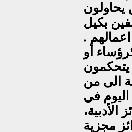
ن يحاولون
فين بكيل
عمالهم .
كرؤساء أو
 يتحكمون
ية الى من
اليوم في
 الأدبية،
ئز مجزية