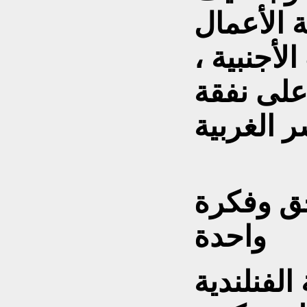
 الأعمال
لأجنبية ،
على نفقة
ق وفكرة
واحدة
لفنلندية