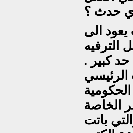
ذي حدث ؟
يعود الى
 الترفيه
حد كبير .
 الرئيسي
الحكومية
ر الخاصة
التي باتت