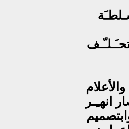
ـلطـَة
ـَـلـّـف
والأعلام
 انهـِـر
 وابتصميم