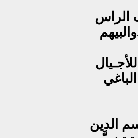
گ الراس
والبيهم
للأجـيال
الباغي
سم الدين