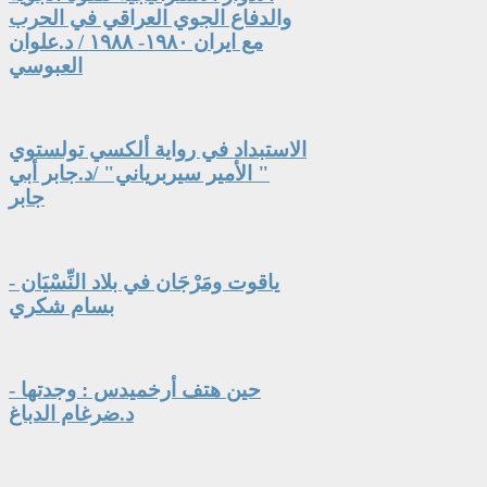
والدفاع الجوي العراقي في الحرب
مع ايران ١٩٨٠- ١٩٨٨ / د.علوان
العبوسي
الاستبداد في رواية ألكسي تولستوي
" الأمير سيربرياني" /د.جابر أبي
جابر
ياقوت ومَرْجَان في بلاد النِّسْيَان -
بسام شكري
حين هتف أرخميدس : وجدتها -
د.ضرغام الدباغ