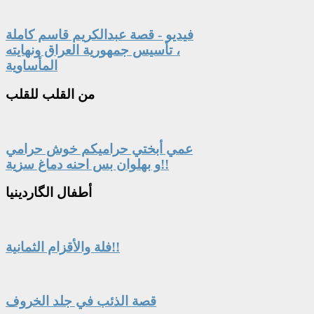
فيديو - قصة عبدالكريم قاسم كاملة
، تأسيس جمهورية العراق ونهايته
المأساوية
من
القلب للقلب
عمي أبختي حراميكم خوش حرامي
و بهلوان بس احنه دماغ سزية!!
أطفال
الگاردينيا
فلة والأقزام الثمانية!!
قصة الذئب في جلد الخروف