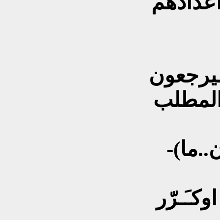
اعدادهم
َـيرجعون
.المطلب
-(عيب امن الشهيد اشلون..ما
وكـَـرّر