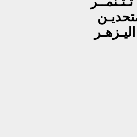
تـنمـَّـر
متحديـن
اليـزهـر