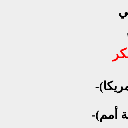
ي
-(أمريكا) تـَـدْعو، ومجلس أمن
-(هـيـئـة أمم) تترقب ، (اوربا) ما