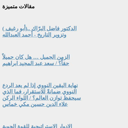
مقالات
متميزة
الدكتور فاضل البرّاك ..(أبو رغيف )
وتزوير التاريخ - أحمد العبدالله
الزمن الجميل … هل كان جميلاً
حقاً؟ / سعد عبد المجيد ابراهيم
نهاية اليقين النووي إذا لم يعد الردع
النووي ضمانةً للاستقرار، فما الذي
سيحفظ توازن العالم؟ / اللواء الركن
علاء الدين حسين مكي خماس
الادوار الاستراتيجية للقوة الجوية