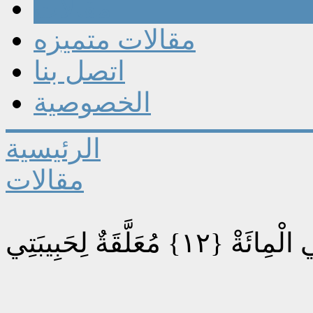
مقالات
مقالات متميزه
اتصل بنا
الخصوصية
الرئيسية
مقالات
 {١٢} مُعَلَّقَةٌ لِحَبِيبَتِي