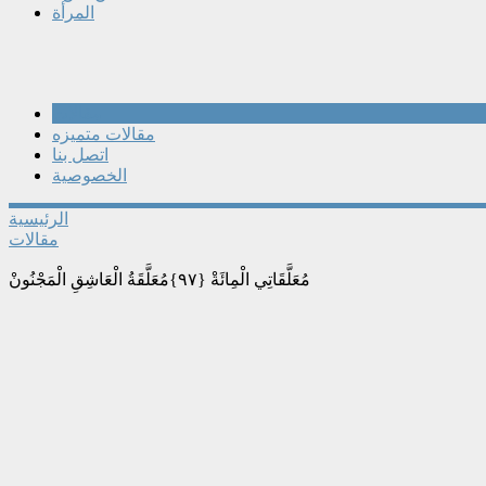
المرأة
مقالات
مقالات متميزه
اتصل بنا
الخصوصية
الرئيسية
مقالات
مُعَلَّقَاتِي الْمِائَةْ {٩٧}مُعَلَّقَةُ الْعَاشِقِ الْمَجْنُونْ