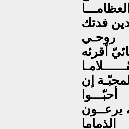
لعظامـــا
دين فدتك
روحـي
ئيّ أقرئه
ــــــلامـا
محبّـة إن
أحبّـــوا
، يرعــون
الذماما