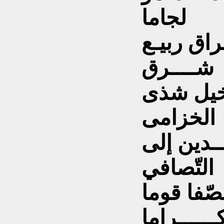
لجاما
راق ربيـع
شــــرق
ّخيل شذى
الخزامى
ــدين إلى
التّصافي
ّفا قوما
ــــــراما