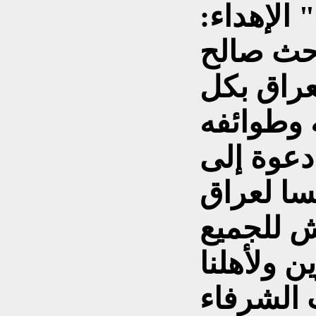
 الإهداء:
باحث صالح
لعراق بكل
ه وطوائفه
. دعوة إلى
يسا لعراق
ن ولأهلنا
 الشرفاء