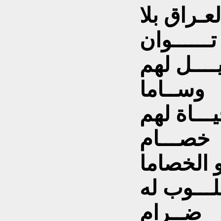
عـراق بلا
تــــــوان
ــــل لهم
وســاما
ـــاة لهم
خصـــام
و الخصاما
لـــوب له
ضــرام