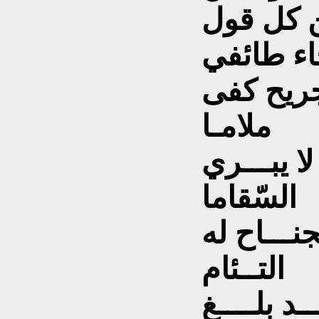
ن كل قول
لجريح كفى
ملامـا
لا يبـــري
السّقاما
ـــاح له
التــئام
ـد بلــــغ