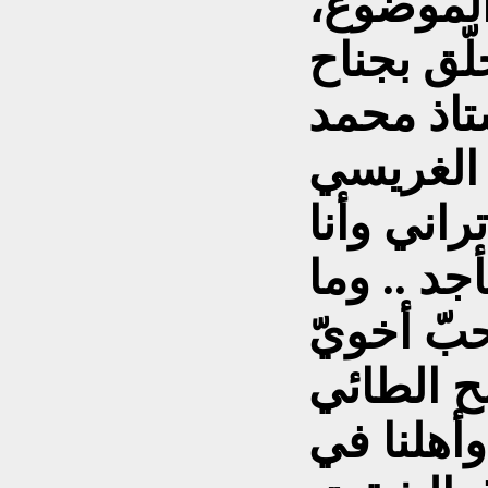
الموضوع،
لّق بجناح
تاذ محمد
 الغريسي
تراني وأنا
د .. وما
بّ أخويّ
لح الطائي
وأهلنا في