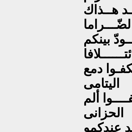
ــد هــذاك
لضّـــراما
ـودّ بينكم
ئتــــــلافا
فـوا دمع
اليتامى
ـــوا ألم
الحزانى
د عندكمو