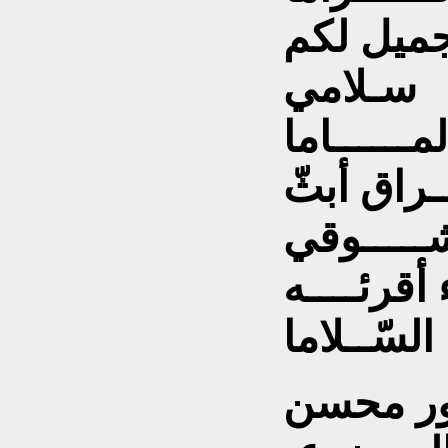
لجميل لكم
سـلامي
مــــــاما
ـراق أبثّ
ـــــوقي
قرئــــه
السّــلاما
تور محسن