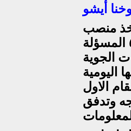
وخنا أيشو
أخذ منصب
ضابط الاتصالات رقم ٥٦ المسؤلة
ت الجوية
ا اليومية
ام الاول
جه وتدفق