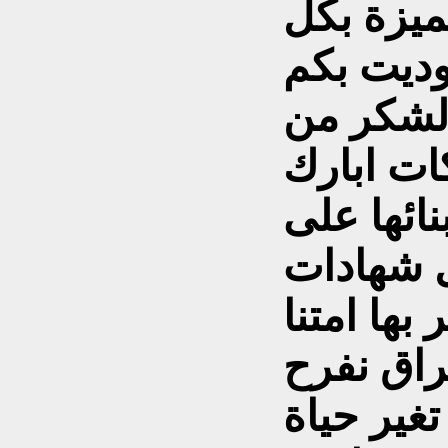
ميزة بكل
وديت بكم
والشكر من
ات ابارك
نائها على
ل شهادات
بها امتنا
راق نفرح
غير حياة