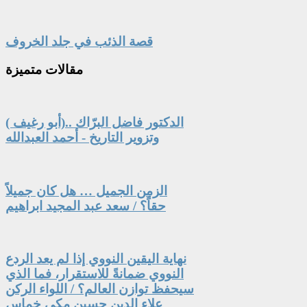
قصة الذئب في جلد الخروف
مقالات
متميزة
الدكتور فاضل البرّاك ..(أبو رغيف )
وتزوير التاريخ - أحمد العبدالله
الزمن الجميل … هل كان جميلاً
حقاً؟ / سعد عبد المجيد ابراهيم
نهاية اليقين النووي إذا لم يعد الردع
النووي ضمانةً للاستقرار، فما الذي
سيحفظ توازن العالم؟ / اللواء الركن
علاء الدين حسين مكي خماس