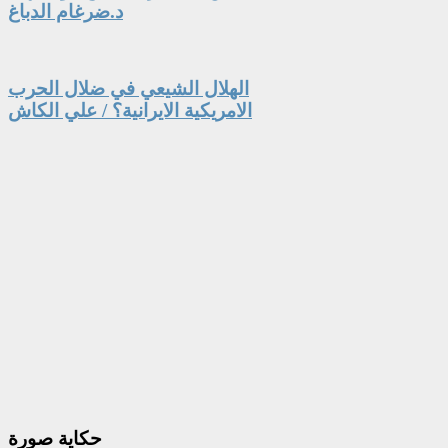
د.ضرغام الدباغ
الهلال الشيعي في ضلال الحرب
الامريكية الايرانية؟ / علي الكاش
حكاية
صورة