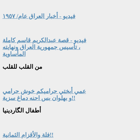
فيديو - أخبار العراق عام/ ١٩٥٧
فيديو - قصة عبدالكريم قاسم كاملة
، تأسيس جمهورية العراق ونهايته
المأساوية
من
القلب للقلب
عمي أبختي حراميكم خوش حرامي
و بهلوان بس احنه دماغ سزية!!
أطفال
الگاردينيا
فلة والأقزام الثمانية!!