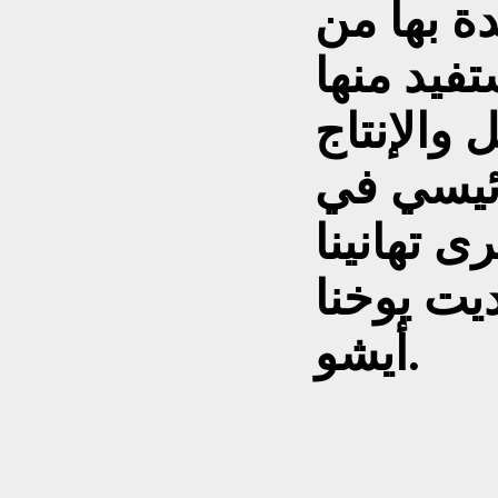
دة بها من
فيد منها
 والإنتاج
رئيسي في
 تهانينا
يت يوخنا
أيشو.