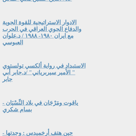
الادوار الاستراتيجية للقوة الجوية
والدفاع الجوي العراقي في الحرب
مع ايران ١٩٨٠- ١٩٨٨ / د.علوان
العبوسي
الاستبداد في رواية ألكسي تولستوي
" الأمير سيربرياني" /د.جابر أبي
جابر
ياقوت ومَرْجَان في بلاد النِّسْيَان -
بسام شكري
حين هتف أرخميدس : وجدتها -