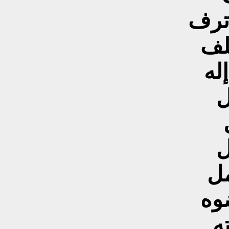
ترف
لف
إله
ل
ل
ل
وه
ه