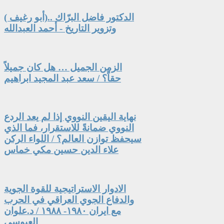
الدكتور فاضل البرّاك ..(أبو رغيف )
وتزوير التاريخ - أحمد العبدالله
الزمن الجميل … هل كان جميلاً
حقاً؟ / سعد عبد المجيد ابراهيم
نهاية اليقين النووي إذا لم يعد الردع
النووي ضمانةً للاستقرار، فما الذي
سيحفظ توازن العالم؟ / اللواء الركن
علاء الدين حسين مكي خماس
الادوار الاستراتيجية للقوة الجوية
والدفاع الجوي العراقي في الحرب
مع ايران ١٩٨٠- ١٩٨٨ / د.علوان
العبوسي