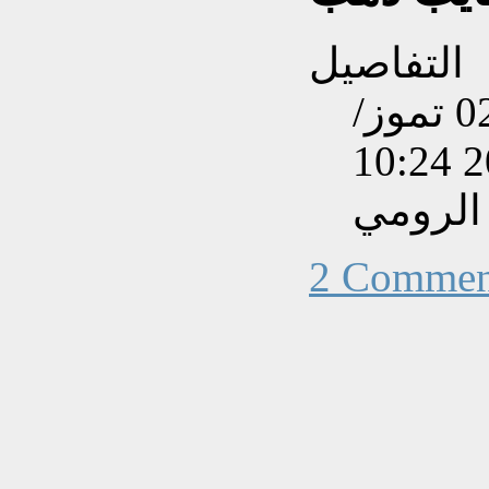
التفاصيل
تم إنشاءه بتاريخ الإثنين, 02 تموز/
الرومي
2 Commen