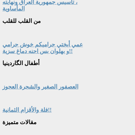
، تأسيس جمهورية العراق ونهايته
المأساوية
من
القلب للقلب
عمي أبختي حراميكم خوش حرامي
و بهلوان بس احنه دماغ سزية!!
أطفال
الگاردينيا
العصفور الصغير والشجرة العجوز
فلة والأقزام الثمانية!!
مقالات
متميزة