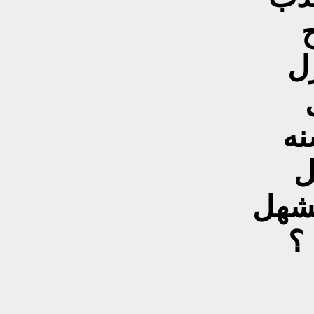
ل
نه
ل
لشهل
 ؟