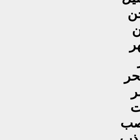
جن
ن
ر
حر
ر
ت
گصب
ذب