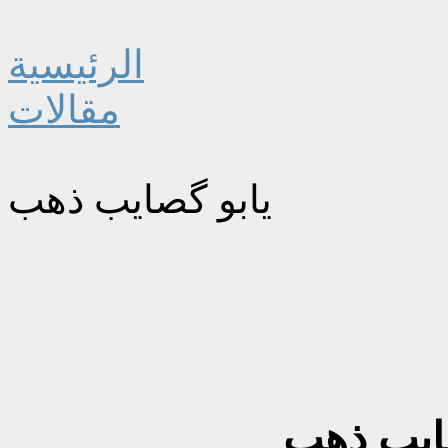
الرئيسية
مقالات
يابو گصايب ذهب
ايب ذهب