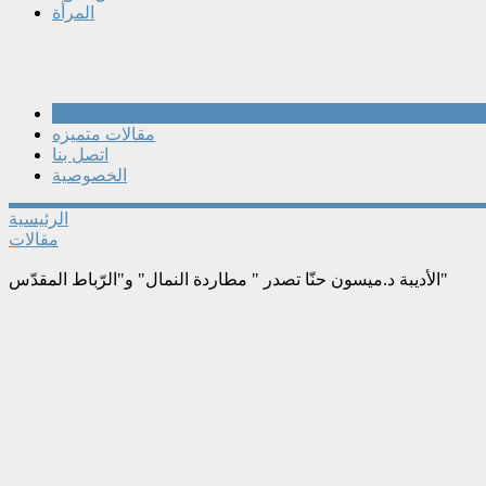
المرأة
مقالات
مقالات متميزه
اتصل بنا
الخصوصية
الرئيسية
مقالات
الأديبة د.ميسون حنّا تصدر " مطاردة النمال" و"الرّباط المقدّس"