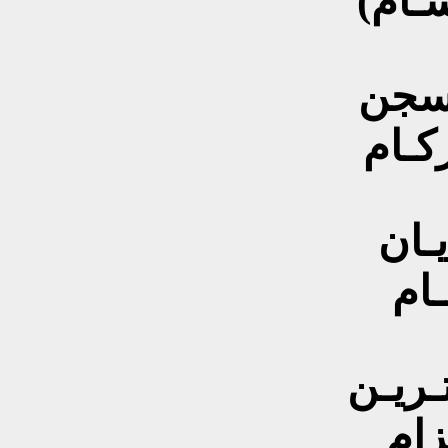
ـشـام)
السجن
ركـام
ديـان
ـام
تـريـن
ـزام