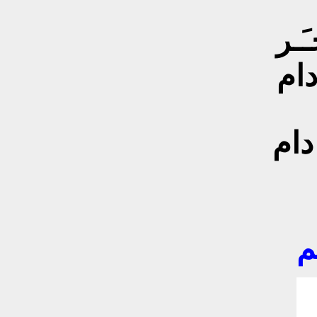
َـر
دام
 دام
م