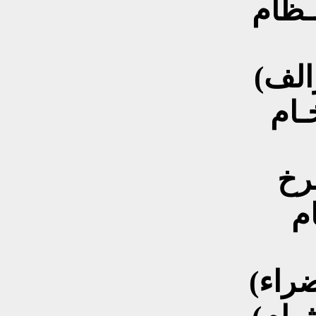
نـظام
رالف)
ـام
رخ
ام
ضراء)