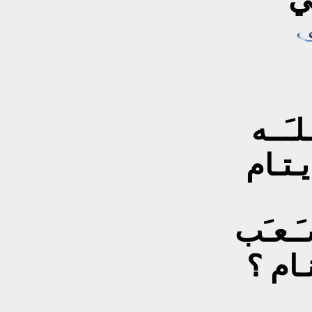
لـَــه
يـتـام
َـعـَب
نـام ؟