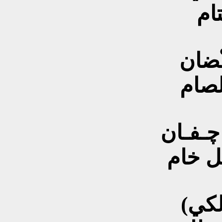
ام
ْضان
لصام
اچـفـان
ل خام