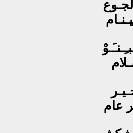
الجـوع
ـنـام
ـلام
ـيـر
ـر عام