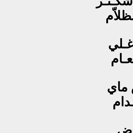
الظلاّم
غـلي
عـام
ش ماي
عـدام
ـاض