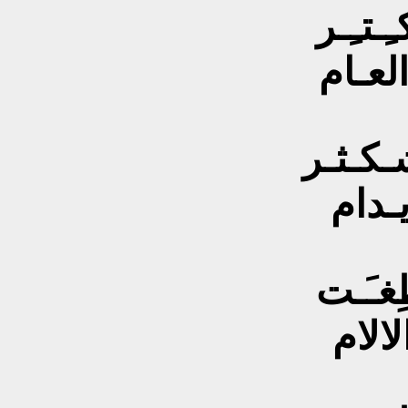
ِـتـِـر
العـام
شـكـثـر
يـدام
ِغـَـت
لالام