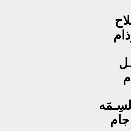
ْذام
ـل
م
سِـمَه
 جام