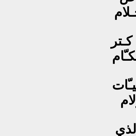
حـلام
 كـتر
كـّام
يـّات
ام
لذي