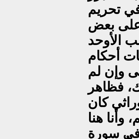
في تحريم
على بعض
بب الأوحد
ات أحكام
ى وإن لم
ك، فظاهر
وراثي كان
، وأنا هنا
في سورة