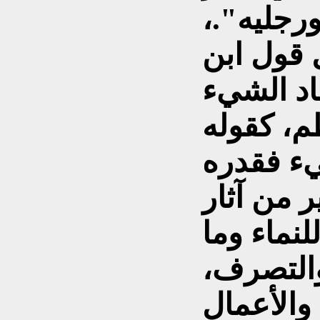
ورجليه".،
 قول ابن
جاد الشيء
، كقوله
ء فقدره
ر من آثار
لنماء وما
والتصرف،
 والأعمال