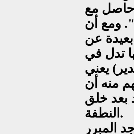
ك حاصل مع
. ومع أن
بعيدة عن
ا تدل في
دير) يعني
هم منه أن
 بعد خلق
النطفة.
د المبرر