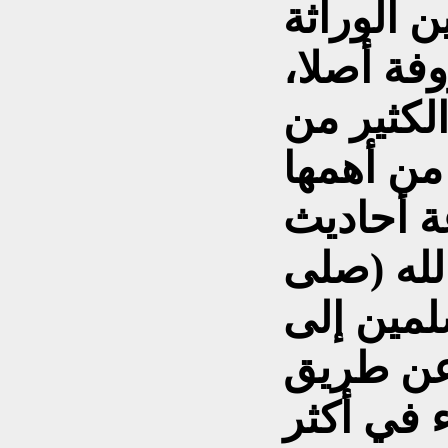
 الوراثة
فة أصلا،
الكثير من
 من أهمها
ة أحاديث
لله (صلى
سلمين إلى
 عن طريق
ء في أكثر