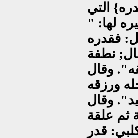
ره} التي
ه لها: "
ل: فقدره
ال; نطفة
ه". وقال
له ورزقه
د". وقال
 ثم علقة
لبي: قدر