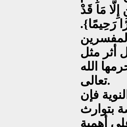
 إِلَّا مَا قَدْ
ًا رَحِيمًا}.
لمفسرين
ل أثر مثل
رمها الله
تعالى.
لنوية فإن
صة بتوارث
لى أهمية