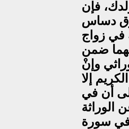
دك، فإن
 في زواج
مهما ضمن
وراثي وإنْ
لكريم إلا
لى أن في
 الوراثة
 في سورة