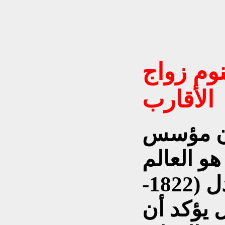
وم زواج
الأقارب
أن مؤسس
هو العالم
النمساوي كريكور مندل (1822-
حال يؤكد أن