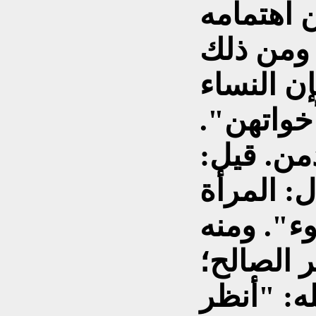
 اهتمامه
 ومن ذلك
ن النساء
خواتهن".
من. قيل:
ل: المرأة
ء". ومنه
 الصالح؛
ه: "أنظر