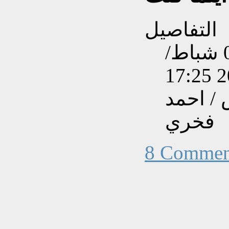
التفاصيل
تم إنشاءه بتاريخ الثلاثاء, 07 شباط/
/ احمد
فخري
8 Commen