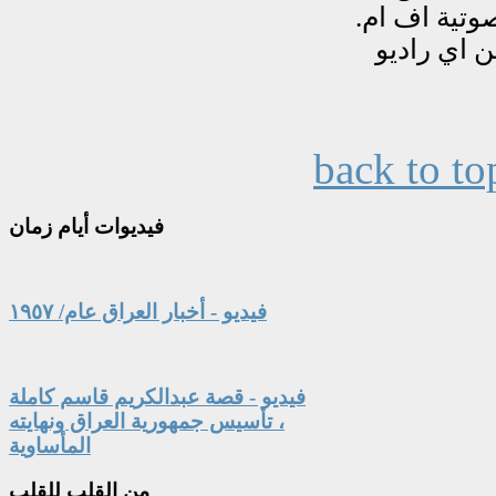
back to to
فيديوات
أيام زمان
فيديو - أخبار العراق عام/ ١٩٥٧
فيديو - قصة عبدالكريم قاسم كاملة
، تأسيس جمهورية العراق ونهايته
المأساوية
من
القلب للقلب