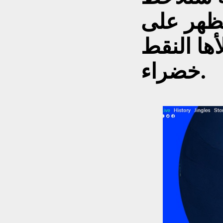
تظهر على
ها النقط
خضراء.