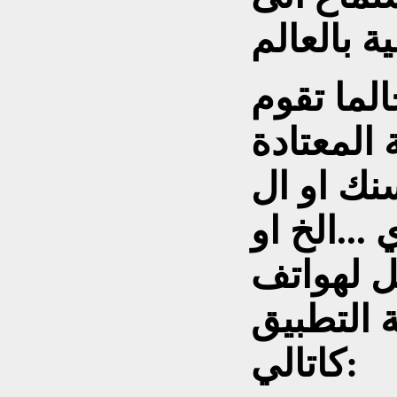
لما تقوم
 المعتادة
نك او ال
..الخ او
ل لهواتف
 التطبيق
كاتالي: