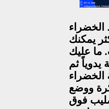
 الخضراء
اكثر يمكنك
. ما عليك
يدوياً ثم
الخضراء
كرة ووضع
صليب فوق