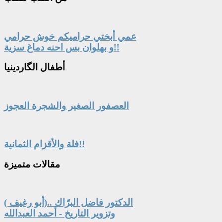
عمي أبختي حراميكم خوش حرامي
و بهلوان بس احنه دماغ سزية!!
أطفال
الگاردينيا
العصفور الصغير والشجرة العجوز
فلة والأقزام الثمانية!!
مقالات
متميزة
الدكتور فاضل البرّاك ..(أبو رغيف )
وتزوير التاريخ - أحمد العبدالله