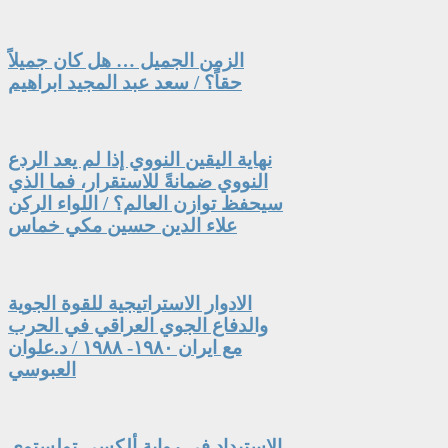
الزمن الجميل … هل كان جميلاً
حقاً؟ / سعد عبد المجيد ابراهيم
نهاية اليقين النووي إذا لم يعد الردع
النووي ضمانةً للاستقرار، فما الذي
سيحفظ توازن العالم؟ / اللواء الركن
علاء الدين حسين مكي خماس
الادوار الاستراتيجية للقوة الجوية
والدفاع الجوي العراقي في الحرب
مع ايران ١٩٨٠- ١٩٨٨ / د.علوان
العبوسي
الاستبداد في رواية ألكسي تولستوي