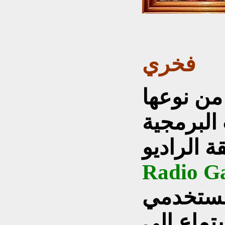
فخري
من نوعها
البرمجية
ة الراديو
Radio G
 مستخدمي
تماع الى