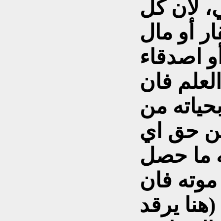
، لان كل
ر أو مال
و اصدقاء
العلم فان
بحياته من
ن حق اي
 ما حصل
موته فان
(هنا يرقد