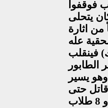
ب فوقفوا
ان يتحلى
من اثارة
حقية عله
) فينقلب
 الطابور
وهو يسير
اتل حتى
لم يبقى لي سوى 7 أو 8 طلاب