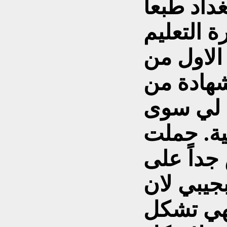
داد طبعاً
 التعليم
الاول من
شهادة من
ى لي سوى
قية. حملت
جداً على
بجيبي لان
هي تشكل