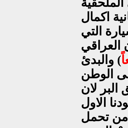
لملحقية
انية اكمال
ارة التي
 العراقي
ً
) والبدئ
لى الوطن
البر لان
نا الاول
 من تحمل