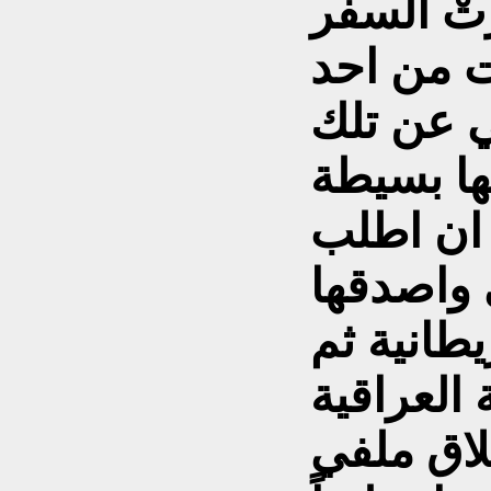
رتْ السفر
ت من احد
 عن تلك
ها بسيطة
 ان اطلب
واصدقها
يطانية ثم
 العراقية
لاق ملفي