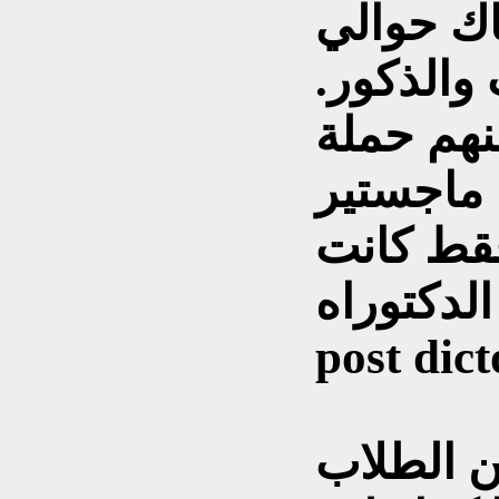
اك حوالي
إناث والذكور.
نهم حملة
ن ماجستير
فقط كانت
دكتوراه -
post dic
ن الطلاب