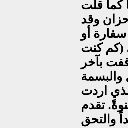
 كما قلت
حزان وقد
سفارة أو
 (كم كنت
قفت بآخر
ل والبسمة
لذي اردت
ةً. تقدم
ً والتحق