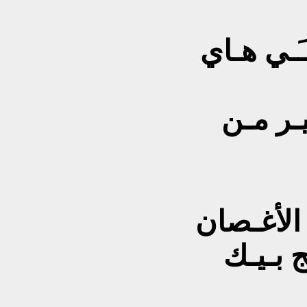
ـَـي هـاي
يـر مـن
ل الأغـصان
ـج بـيـك