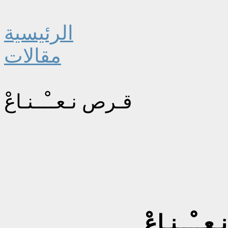
الرئيسية
مقالات
قـرص نـعــْــنـاعْ
ــْــنـاعْ