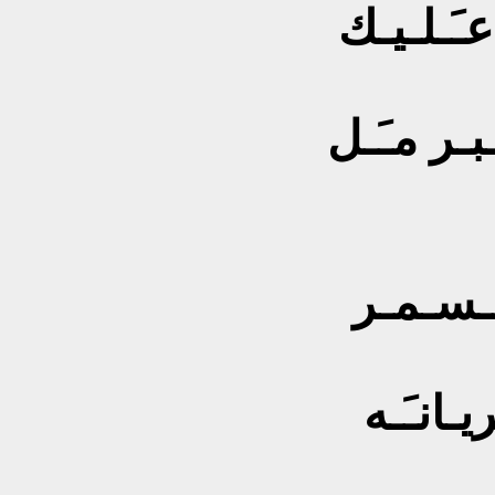
عـَـلـيـك
بـر مـَـل
لـسـمـر
انـَـه