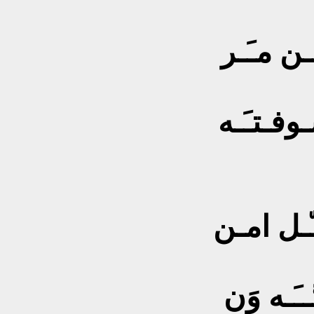
ن مـَـر
وفـتـَـه
ـّـل امـن
ـَـه وَن