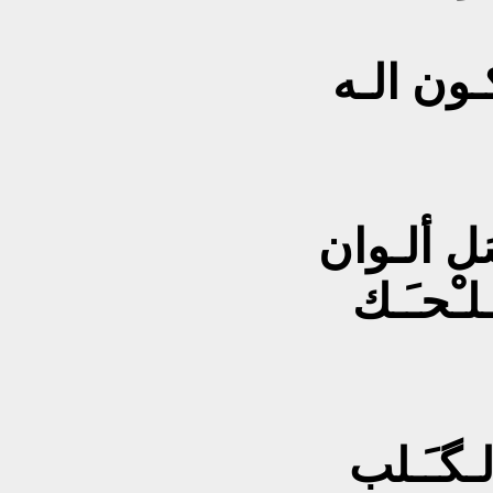
ون الـه
َل ألـوان
ـلـْحـَـك
ـگـَـلب