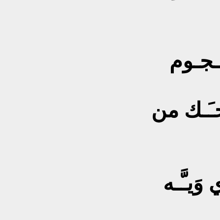
ـجـوم
ضحـَـك من
َيـَّـه