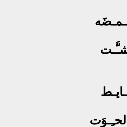
ـمـضَه
ـَّـت
حـايـط
لحـِـوَت