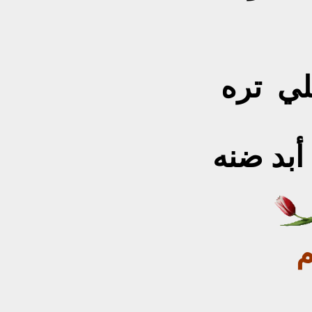
لي تره
أبد ضنه
م