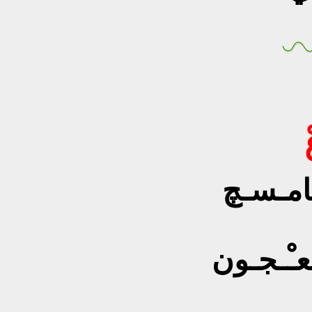
ـامـسـچ
ـعـْـجـون