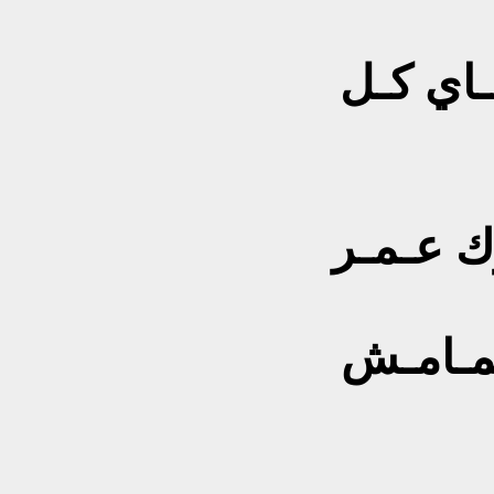
ـاي كـل
َك عـمـر
ـمـامـش