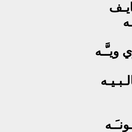
ايـف
ـه
ويـَّـه
ـبـيـه
نـَـه