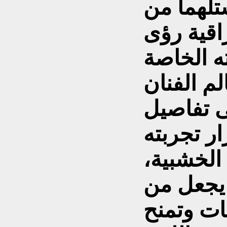
لهماً من
راقية رؤى
م الفنان
ى تفاصيل
ار تجربته
الخشبية،
يجعل من
ات وتمنح