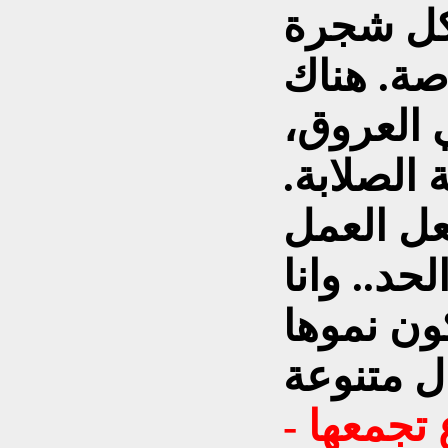
كل شجرة
اصة. هناك
 العروق،
الصلابة.
جعل العمل
حد.. وانا
ون نموها
- اي الانواع تتوفر، اي الانواع تجمعها