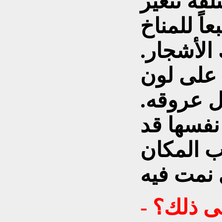
فة تتغير
ً للمناخ
الأشجار.
 على لون
 عروقه.
نفسها قد
ب المكان
لى ذلك؟