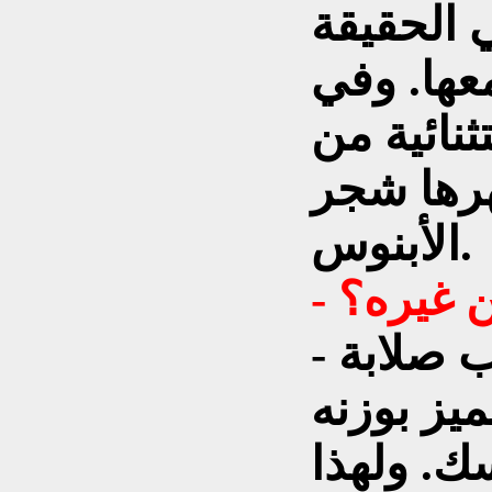
 الحقيقة
عها. وفي
ثنائية من
هرها شجر
الأبنوس.
عن غيره؟
- الأبنوس من أكثر الأخشاب صلابة
ميز بوزنه
سك. ولهذا