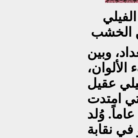
الفيلي
ن الخشب
اد، وبين
الألوان،
يلي عقيل
لتي امتدت
ماً. وُلد
في نقابة