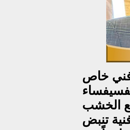
 فني خاص
لفسيفساء
ع الخشب
فنية تنبض