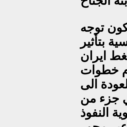
كون توجه
ية بتأثير
غط ايران
م خطوات
لعودة الى
 جزء من
ة النفوذ
بر محور