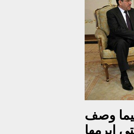
يما وصف
ي ابرمها