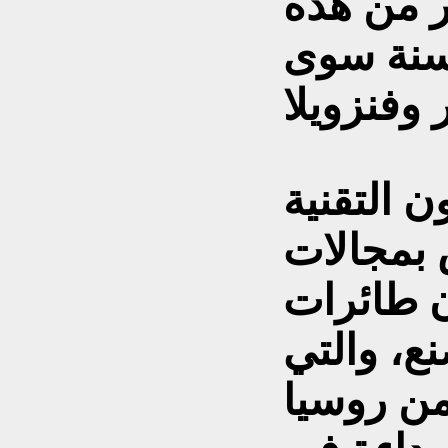
ر من هذه
 سنة سوى
 التقنية
بمجالات
 طائرات
ع، والتي
من روسيا