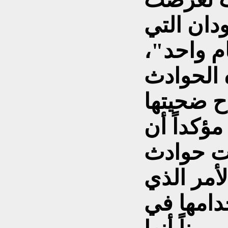
ان التي
م واحد"،
 الحوادث
ح ضحيتها
 مؤكداً أن
ت حوادث
لأمر الذي
دامها في