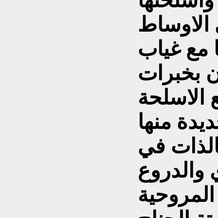
وأسلحتها
 الاوساط
 مع غياب
ن بخبرات
 الاسلحة
ديدة منها
لذات في
 والدروع
 المروحية