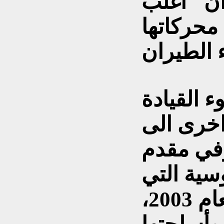
 أن "أغلب
محركاتها
 القيادة
اخرى الى
وفي مقدم
سية التي
تجاوزها العراق منذ العام 2003،