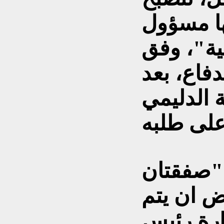
ا مسؤول
قية"، وفق
فاع، بعد
 الدليمي
 "صفقتان
ض ان يتم
يارة رئيس