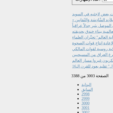
ت بعض لاجئيه في السويد
لاَدِه السَّادِسَة وَالثَمَانِين
وصل يثير جدلاً عراقياً
عالمية ببناء خندق بحديقته
 العالم" تحيِّران العلماء
لإعادة إنتاج قوات الصحوة
ية روسية لقوات المالكي
رغ العراق من المسيحيين
سكريون غيروا مسار العالم
تقليد يعود للقرن الـ16
الصفحة 3003 من 3388
البداية
السابق
2998
2999
3000
3001
3002