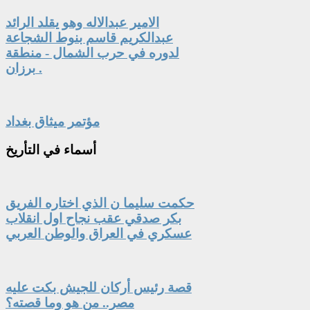
الامير عبدالاله وهو يقلد الرائد
عبدالكريم قاسم بنوط الشجاعة
لدوره في حرب الشمال - منطقة
برزان .
مؤتمر ميثاق بغداد
أسماء
في التأريخ
حكمت سليما ن الذي اختاره الفريق
بكر صدقي عقب نجاح اول انقلاب
عسكري في العراق والوطن العربي
قصة رئيس أركان للجيش بكت عليه
مصر.. من هو وما قصته؟