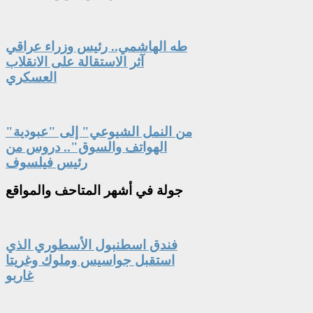
طه الهاشمي.. رئيس وزراء عراقي
آثر الاستقالة على الانقلاب
العسكري
"من النمل الشيوعي" إلى "عبودية
الهواتف والسوق".. دروس من
رئيس فيلسوف
جولة
في أشهر المتاحف والمواقع
فندق اسطنبول الأسطوري الذي
استقبل جواسيس وملوك وغريتا
غاربو