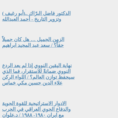
الدكتور فاضل البرّاك ..(أبو رغيف )
وتزوير التاريخ - أحمد العبدالله
الزمن الجميل … هل كان جميلاً
حقاً؟ / سعد عبد المجيد ابراهيم
نهاية اليقين النووي إذا لم يعد الردع
النووي ضمانةً للاستقرار، فما الذي
سيحفظ توازن العالم؟ / اللواء الركن
علاء الدين حسين مكي خماس
الادوار الاستراتيجية للقوة الجوية
والدفاع الجوي العراقي في الحرب
مع ايران ١٩٨٠- ١٩٨٨ / د.علوان