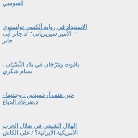
العبوسي
الاستبداد في رواية ألكسي تولستوي
" الأمير سيربرياني" /د.جابر أبي
جابر
ياقوت ومَرْجَان في بلاد النِّسْيَان -
بسام شكري
حين هتف أرخميدس : وجدتها -
د.ضرغام الدباغ
الهلال الشيعي في ضلال الحرب
الامريكية الايرانية؟ / علي الكاش