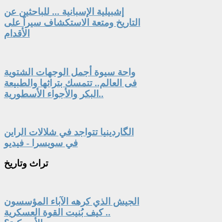
إشبيلية الإسبانية ... للباحثين عن
التاريخ ومتعة الاستكشاف سيراً على
الأقدام
واحة سيوة أجمل الوجهات الشتوية
فى العالم.. تتمسك بتراثها والطبيعة
البكر والأجواء الأسطورية..
الگاردينيا تتواجد في شلالات الراين
في سويسرا - فيديو
تراث
وتاريخ
الجيش الذي كرهه الآباء المؤسسون
.. كيف بُنيت القوة العسكرية