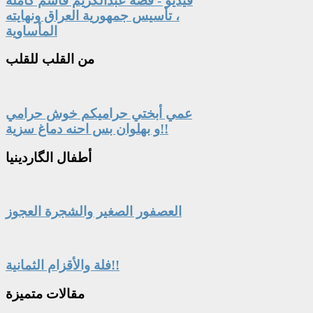
فيديو - قصة عبدالكريم قاسم كاملة
، تأسيس جمهورية العراق ونهايته
المأساوية
من
القلب للقلب
عمي أبختي حراميكم خوش حرامي
و بهلوان بس احنه دماغ سزية!!
أطفال
الگاردينيا
العصفور الصغير والشجرة العجوز
فلة والأقزام الثمانية!!
مقالات
متميزة