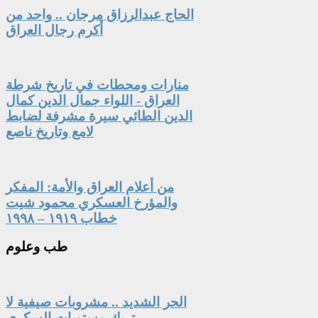
الحاج عبدالرزاق مرجان .. واحد من
أكرم رجال العراق
منارات ومحطات في تاريخ شرطة
العراق - اللواء جمال الدين كمال
الدين الطائي سيرة مشرفة لضابط
لامع وتاريخ ناصع
من أعلام العراق والأمة: المفكر
والمؤرخ العسكري محمود شيت
خطاب ١٩١٩ – ١٩٩٨
طب
وعلوم
الحر الشديد .. مشروبات صيفية لا
تربك مستويات السكري