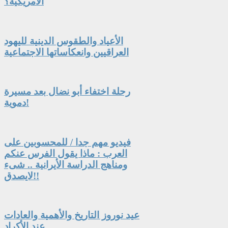
الأمريكية؟
الأعياد والطقوس الدينية لليهود
العراقيين وانعكاساتها الاجتماعية
رحلة اختفاء أبو نضال بعد مسيرة
دموية!
فيديو مهم جدا / للمحسوبين على
العرب : ماذا يقول الفرس عنكم
ومناهج الدراسة الأيرانية .. شىء
لايصدق!!
عيد نوروز التاريخ والأهمية والعادات
عند الأكراد