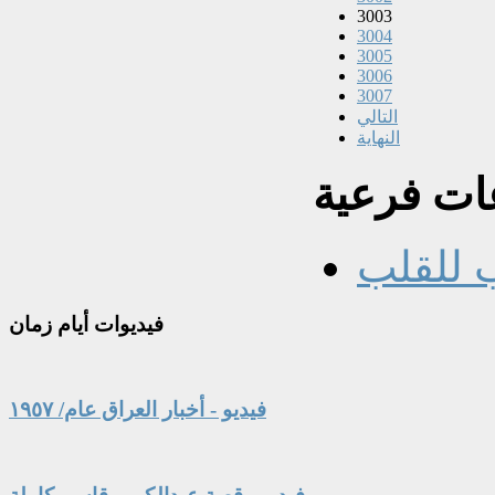
3003
3004
3005
3006
3007
التالي
النهاية
ت فرعية
 للقلب
فيديوات
أيام زمان
فيديو - أخبار العراق عام/ ١٩٥٧