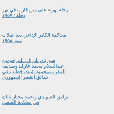
رحلة نهرية على متن قارب في نهر
دجلة / ١٩٥٧
محاكمة الكادر الإذاعي بعد انقلاب
تموز ١٩٥٨
صورتان نادرتان للمرحومين
عبدالسلام محمد عارف وصديقه
المقرب محمود شيت خطاب في
حدائق القصر الجمهوري
توفيق السويدي واحمد مختار بابان
في محكمة الشعب