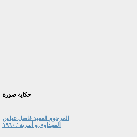
حكاية
صورة
المرحوم العقيد فاضل عباس
المهداوي و أسرته / ١٩٦٠