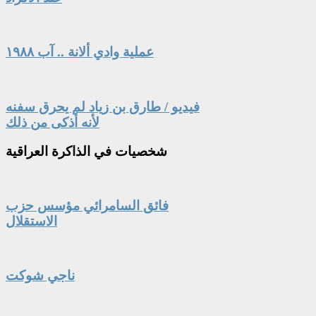
عملية وادي ألانة .. آب ١٩٨٨
فيديو / طارق بن زياد لم يحرق سفنه
لأنه أذكى من ذلك
شخصيات
في الذاكرة العراقية
فائق السامرائي مؤسس حزب
الاستقلال
ناجي شوكت