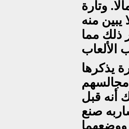
الا. وتارة
يبين منه
 ذلك مما
ة يذكرها
 مجالسهم
ك أنه قبل
اربه صنع
ووضعهما