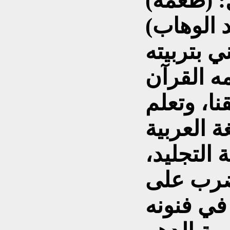
 (طعمة)
 الوهاب)
ي بتربيته
ه القرآن
ا، وتعلم
 العربية
التجليد،
ضرب على
في فنونه