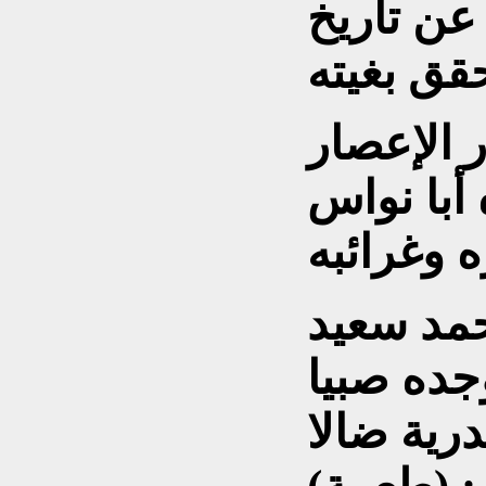
 عن تاريخ
 الإعصار
أبا نواس
حمد سعيد
جده صبيا
رية ضالا