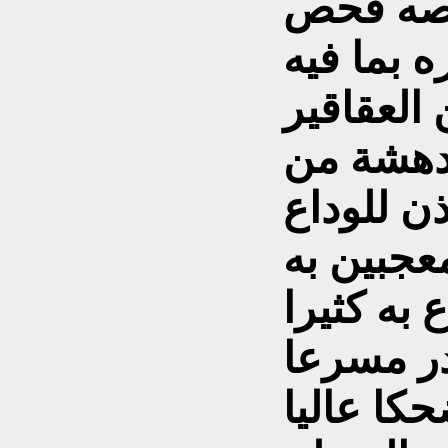
حصه فحص
 بما فيه
العقاقير
دهشة من
ن للوداع
عجبين به
 به كثيرا
در مسرعا
كا عاليا