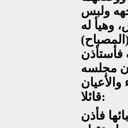
هه ولبس
، وهيأ له
المصباح)
فأستأذن
ان مجلسه
 والأعيان
قائلا:
ائها فأذن