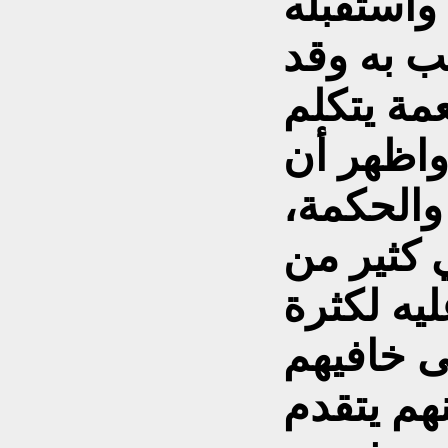
واستقبله
ب به وقد
مة يتكلم
واظهر أن
والحكمة،
 كثير من
يه لكثرة
ى خافيهم
هم يتقدم