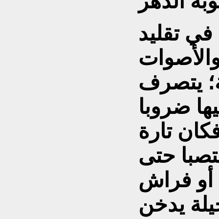
في تقليد
والأصوات
ة؛ يتصرف
يها ضروبا
فكان تارة
تصبا حتى
أو فراش
يلة يدخن