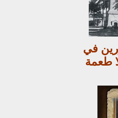
رين في
ا طعمة