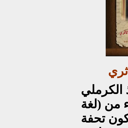
ثري
 الكرملي
 من (لغة
كون تحفة