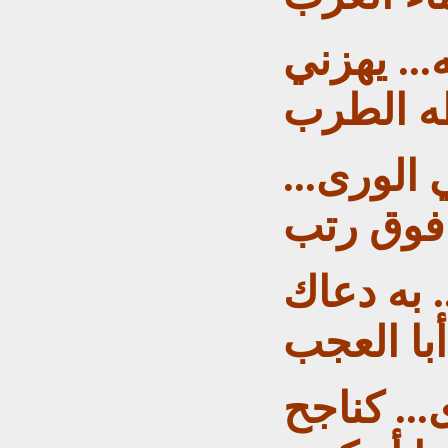
.. يهزني
 الطرب
 الورى...
 فوق رتب
. به دعاك
أبا العجب
... كناجح