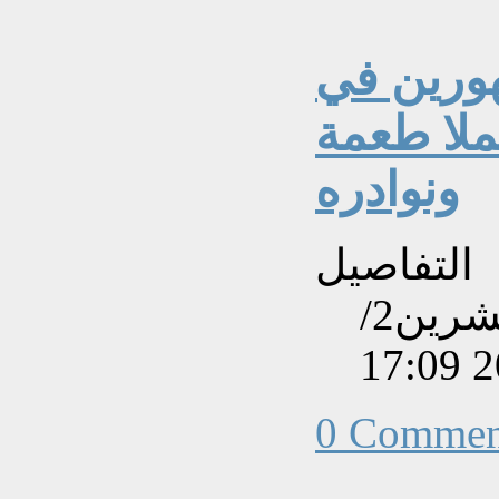
هورين في
ملا طعمة
ونوادره
التفاصيل
تم إنشاءه بتاريخ الإثنين, 13 تشرين2/
0 Commen