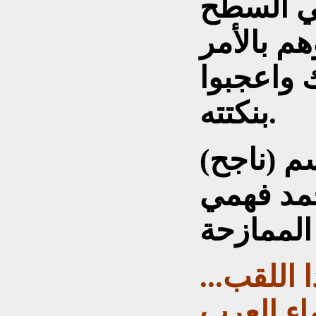
ي السطح
م بالأمر
 واعجبوا
بنكتته.
م (ناجح)
حمد فهمي
 اللقب...
اء العرب