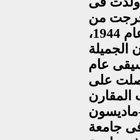
، ولدت فى
تخرجت من
دار المعلمين العالية عام 1944،
 الجميلة
يقى عام
فى عام 1959 حصلت على
 المقارن
ماديسون
فى جامعة