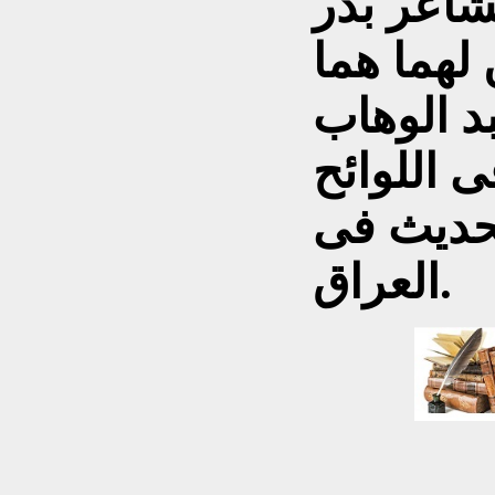
لشاعر بدر
لهما هما
د الوهاب
ى اللوائح
لحديث فى
العراق.