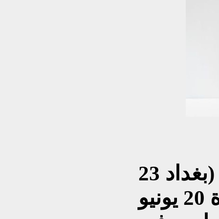
نازك صادق الملائكة (بغداد 23
أغسطس 1923- القاهرة 20 يونيو