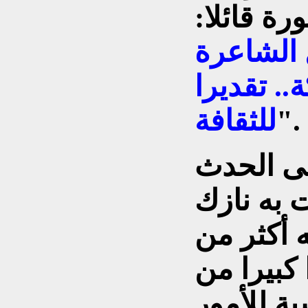
رة قائلا:
 الشاعرة
.. تقديرا
".
للثقافة
هى الحدث
 به نازك
 أکثر من
کبيرا من
ة للأمور