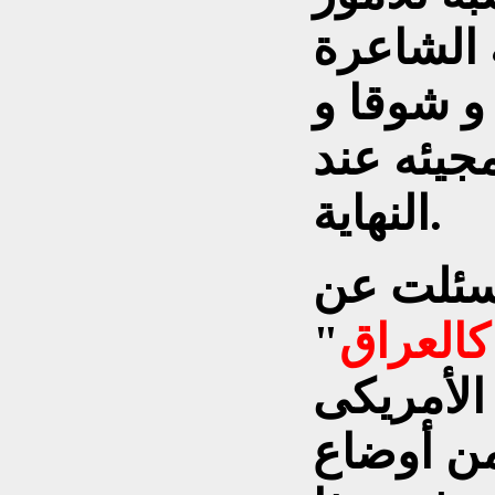
 الشاعرة
و شوقا و
مجيئه عند
النهاية.
 سئلت عن
كالعراق
"
الأمريكى
من أوضاع