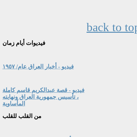
back to to
فيديوات
أيام زمان
فيديو - أخبار العراق عام/ ١٩٥٧
فيديو - قصة عبدالكريم قاسم كاملة
، تأسيس جمهورية العراق ونهايته
المأساوية
من
القلب للقلب