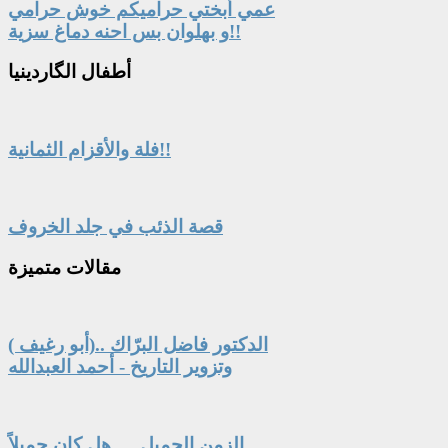
عمي أبختي حراميكم خوش حرامي
و بهلوان بس احنه دماغ سزية!!
أطفال
الگاردينيا
فلة والأقزام الثمانية!!
قصة الذئب في جلد الخروف
مقالات
متميزة
الدكتور فاضل البرّاك ..(أبو رغيف )
وتزوير التاريخ - أحمد العبدالله
الزمن الجميل … هل كان جميلاً