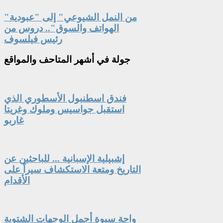
"من النمل الشيوعي" إلى "عبودية
الهواتف والسوق".. دروس من
رئيس فيلسوف
جولة
في أشهر المتاحف والمواقع
فندق اسطنبول الأسطوري الذي
استقبل جواسيس وملوك وغريتا
غاربو
إشبيلية الإسبانية ... للباحثين عن
التاريخ ومتعة الاستكشاف سيراً على
الأقدام
واحة سيوة أجمل الوجهات الشتوية