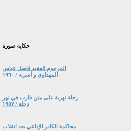
حكاية
صورة
المرحوم العقيد فاضل عباس
المهداوي و أسرته / ١٩٦٠
رحلة نهرية على متن قارب في نهر
دجلة / ١٩٥٧
محاكمة الكادر الإذاعي بعد انقلاب