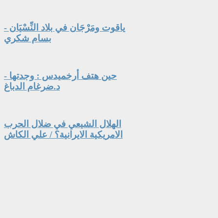
ياقوت ومَرْجَان في بلاد النِّسْيَان -
بسام شكري
حين هتف أرخميدس : وجدتها -
د.ضرغام الدباغ
الهلال الشيعي في ضلال الحرب
الامريكية الايرانية؟ / علي الكاش