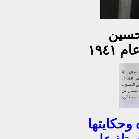
زيارة الامير عبد الله بن الحسين
 ١٩٤١
وحكايتها