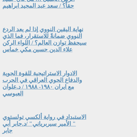
حقاً؟ / سعد عبد المجيد ابراهيم
نهاية اليقين النووي إذا لم يعد الردع
النووي ضمانةً للاستقرار، فما الذي
سيحفظ توازن العالم؟ / اللواء الركن
علاء الدين حسين مكي خماس
الادوار الاستراتيجية للقوة الجوية
والدفاع الجوي العراقي في الحرب
مع ايران ١٩٨٠- ١٩٨٨ / د.علوان
العبوسي
الاستبداد في رواية ألكسي تولستوي
" الأمير سيربرياني" /د.جابر أبي
جابر