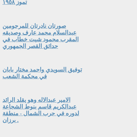
تموز ١٩٥٨
صورتان نادرتان للمرحومين
عبدالسلام محمد عارف وصديقه
المقرب محمود شيت خطاب في
حدائق القصر الجمهوري
توفيق السويدي واحمد مختار بابان
في محكمة الشعب
الامير عبدالاله وهو يقلد الرائد
عبدالكريم قاسم بنوط الشجاعة
لدوره في حرب الشمال - منطقة
برزان .