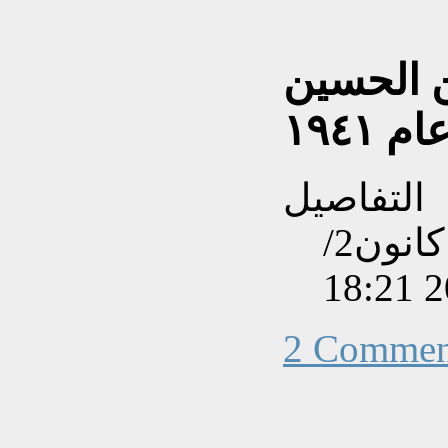
بن الحسين
 ١٩٤١
التفاصيل
تم إنشاءه بتاريخ الإثنين, 24 كانون2/
2 Commen