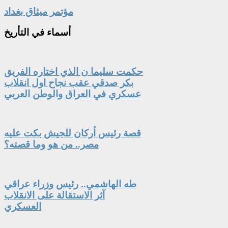
مؤتمر ميثاق بغداد
أسماء
في التأريخ
حكمت سليما ن الذي اختاره الفريق
بكر صدقي عقب نجاح اول انقلاب
عسكري في العراق والوطن العربي
قصة رئيس أركان للجيش بكت عليه
مصر.. من هو وما قصته؟
طه الهاشمي.. رئيس وزراء عراقي
آثر الاستقالة على الانقلاب
العسكري