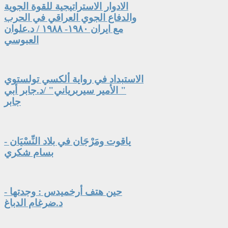
الادوار الاستراتيجية للقوة الجوية
والدفاع الجوي العراقي في الحرب
مع ايران ١٩٨٠- ١٩٨٨ / د.علوان
العبوسي
الاستبداد في رواية ألكسي تولستوي
" الأمير سيربرياني" /د.جابر أبي
جابر
ياقوت ومَرْجَان في بلاد النِّسْيَان -
بسام شكري
حين هتف أرخميدس : وجدتها -
د.ضرغام الدباغ