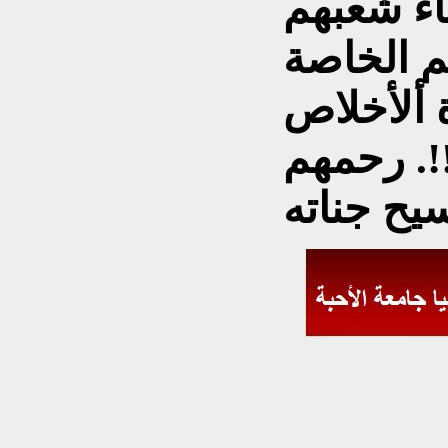
اء شعبهم
م الخاصة
ة ألأخلاص
!. رحمهم