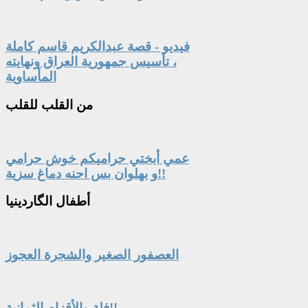
فيديو - قصة عبدالكريم قاسم كاملة
، تأسيس جمهورية العراق ونهايته
المأساوية
من
القلب للقلب
عمي أبختي حراميكم خوش حرامي
و بهلوان بس احنه دماغ سزية!!
أطفال
الگاردينيا
العصفور الصغير والشجرة العجوز
فلة والأقزام الثمانية!!