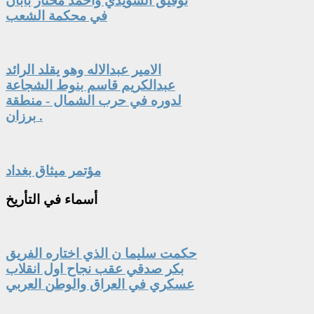
توفيق السويدي واحمد مختار بابان
في محكمة الشعب
الامير عبدالاله وهو يقلد الرائد
عبدالكريم قاسم بنوط الشجاعة
لدوره في حرب الشمال - منطقة
برزان .
مؤتمر ميثاق بغداد
أسماء
في التأريخ
حكمت سليما ن الذي اختاره الفريق
بكر صدقي عقب نجاح اول انقلاب
عسكري في العراق والوطن العربي