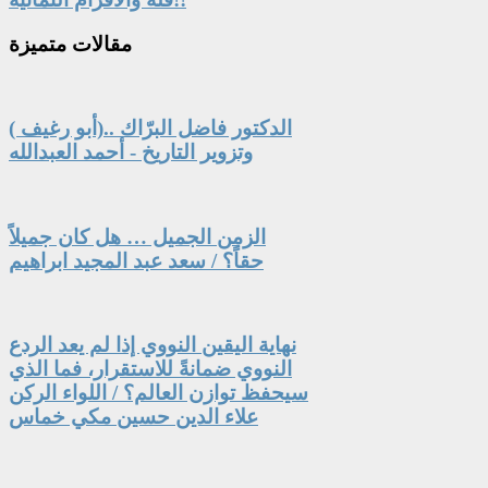
مقالات
متميزة
الدكتور فاضل البرّاك ..(أبو رغيف )
وتزوير التاريخ - أحمد العبدالله
الزمن الجميل … هل كان جميلاً
حقاً؟ / سعد عبد المجيد ابراهيم
نهاية اليقين النووي إذا لم يعد الردع
النووي ضمانةً للاستقرار، فما الذي
سيحفظ توازن العالم؟ / اللواء الركن
علاء الدين حسين مكي خماس