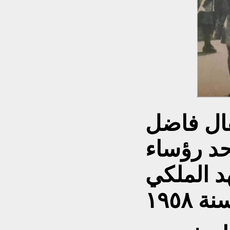
قال فاضل
حد رؤساء
د الملكي