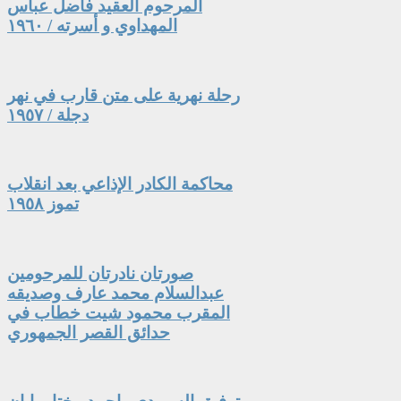
المرحوم العقيد فاضل عباس
المهداوي و أسرته / ١٩٦٠
رحلة نهرية على متن قارب في نهر
دجلة / ١٩٥٧
محاكمة الكادر الإذاعي بعد انقلاب
تموز ١٩٥٨
صورتان نادرتان للمرحومين
عبدالسلام محمد عارف وصديقه
المقرب محمود شيت خطاب في
حدائق القصر الجمهوري