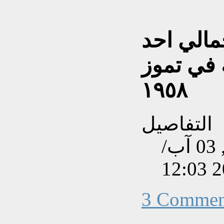
مالي احد
 في تموز
١٩٥٨
التفاصيل
تم إنشاءه بتاريخ الثلاثاء, 03 آب/
3 Commen