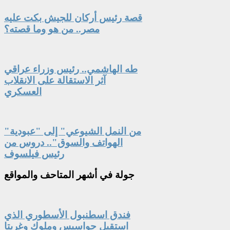
قصة رئيس أركان للجيش بكت عليه
مصر.. من هو وما قصته؟
طه الهاشمي.. رئيس وزراء عراقي
آثر الاستقالة على الانقلاب
العسكري
"من النمل الشيوعي" إلى "عبودية
الهواتف والسوق".. دروس من
رئيس فيلسوف
جولة
في أشهر المتاحف والمواقع
فندق اسطنبول الأسطوري الذي
استقبل جواسيس وملوك وغريتا