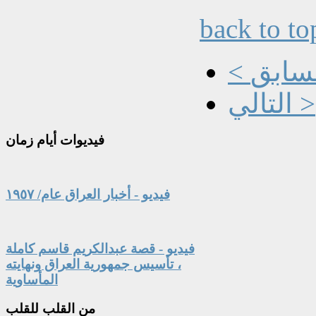
back to to
السابق
التالي >
فيديوات
أيام زمان
فيديو - أخبار العراق عام/ ١٩٥٧
فيديو - قصة عبدالكريم قاسم كاملة
، تأسيس جمهورية العراق ونهايته
المأساوية
من
القلب للقلب