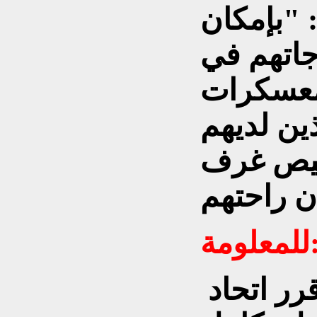
 "بإمكان
وجاتهم في
معسكرات
ذين لديهم
صيص غرف
علومة:
رر اتحاد