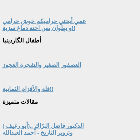
عمي أبختي حراميكم خوش حرامي
و بهلوان بس احنه دماغ سزية!!
أطفال
الگاردينيا
العصفور الصغير والشجرة العجوز
فلة والأقزام الثمانية!!
مقالات
متميزة
الدكتور فاضل البرّاك ..(أبو رغيف )
وتزوير التاريخ - أحمد العبدالله