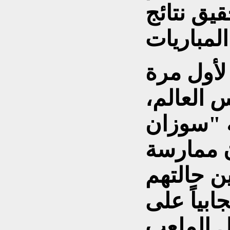
يق نتائج
لأول مرة
 العالم،
 "سوزان
ن ممارسة
 حالتهم
ابياً على