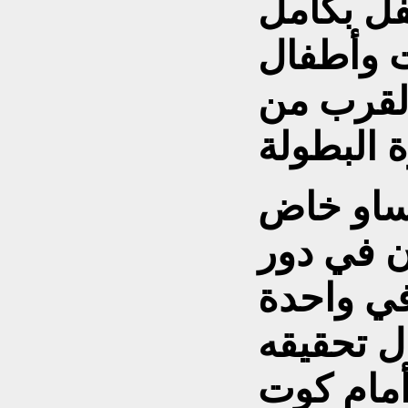
فل بكامل
ت وأطفال
القرب من
اساو خاض
ن في دور
ي واحدة
 تحقيقه
 أمام كوت