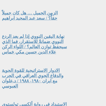
الزمن الجميل … هل كان جميلاً
حقاً؟ / سعد عبد المجيد ابراهيم
نهاية اليقين النووي إذا لم يعد الردع
النووي ضمانةً للاستقرار، فما الذي
سيحفظ توازن العالم؟ / اللواء الركن
علاء الدين حسين مكي خماس
الادوار الاستراتيجية للقوة الجوية
والدفاع الجوي العراقي في الحرب
مع ايران ١٩٨٠- ١٩٨٨ / د.علوان
العبوسي
الاستبداد في رواية ألكسي تولستوي