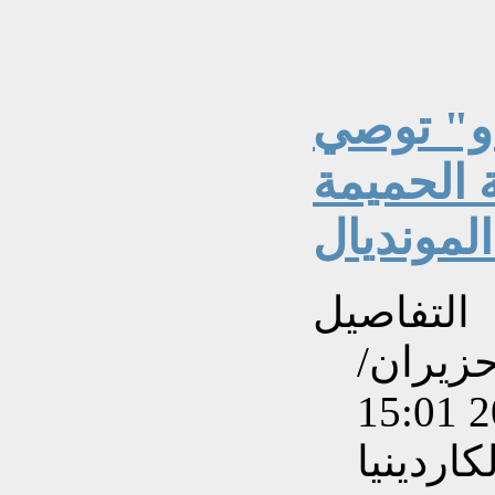
و" توصي
ة الحميمة
التفاصيل
نشاءه بتاريخ الثلاثاء, 23 حزيران/
اردينيا