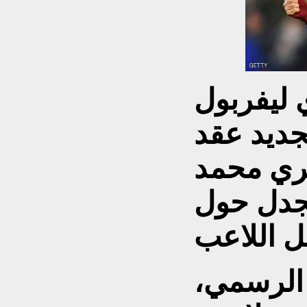
 ليفربول
تجديد عقد
صري محمد
لجدل حول
 الرسمي،