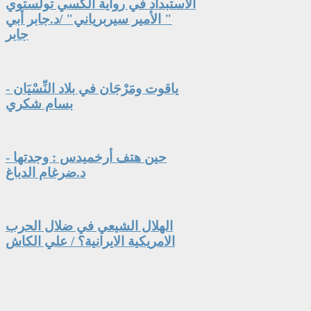
الاستبداد في رواية ألكسي تولستوي
" الأمير سيربرياني" /د.جابر أبي
جابر
ياقوت ومَرْجَان في بلاد النِّسْيَان -
بسام شكري
حين هتف أرخميدس : وجدتها -
د.ضرغام الدباغ
الهلال الشيعي في ضلال الحرب
الامريكية الايرانية؟ / علي الكاش