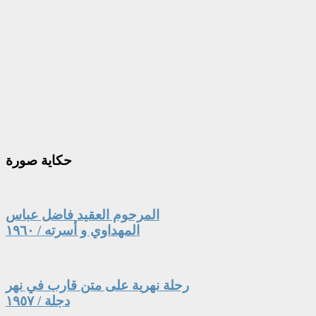
حكاية
صورة
المرحوم العقيد فاضل عباس
المهداوي و أسرته / ١٩٦٠
رحلة نهرية على متن قارب في نهر
دجلة / ١٩٥٧