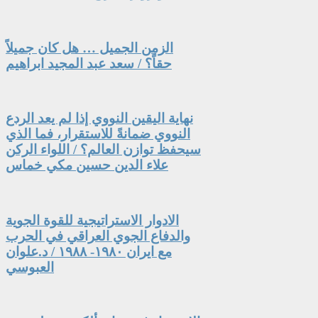
الزمن الجميل … هل كان جميلاً
حقاً؟ / سعد عبد المجيد ابراهيم
نهاية اليقين النووي إذا لم يعد الردع
النووي ضمانةً للاستقرار، فما الذي
سيحفظ توازن العالم؟ / اللواء الركن
علاء الدين حسين مكي خماس
الادوار الاستراتيجية للقوة الجوية
والدفاع الجوي العراقي في الحرب
مع ايران ١٩٨٠- ١٩٨٨ / د.علوان
العبوسي