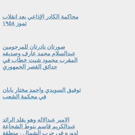
محاكمة الكادر الإذاعي بعد انقلاب
تموز ١٩٥٨
صورتان نادرتان للمرحومين
عبدالسلام محمد عارف وصديقه
المقرب محمود شيت خطاب في
حدائق القصر الجمهوري
توفيق السويدي واحمد مختار بابان
في محكمة الشعب
الامير عبدالاله وهو يقلد الرائد
عبدالكريم قاسم بنوط الشجاعة
لدوره في حرب الشمال - منطقة