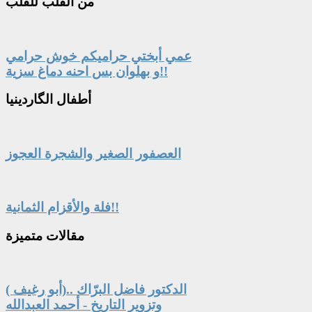
من
القلب للقلب
عمي أبختي حراميكم خوش حرامي
و بهلوان بس احنه دماغ سزية!!
أطفال
الگاردينيا
العصفور الصغير والشجرة العجوز
فلة والأقزام الثمانية!!
مقالات
متميزة
الدكتور فاضل البرّاك ..(أبو رغيف )
وتزوير التاريخ - أحمد العبدالله