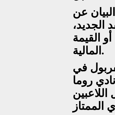
لبيان عن
د الجديد،
و القيمة
المالية.
فربول في
 من نادي روما
اللاعبين