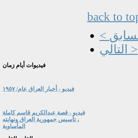
back to to
السابق
التالي >
فيديوات
أيام زمان
فيديو - أخبار العراق عام/ ١٩٥٧
فيديو - قصة عبدالكريم قاسم كاملة
، تأسيس جمهورية العراق ونهايته
المأساوية