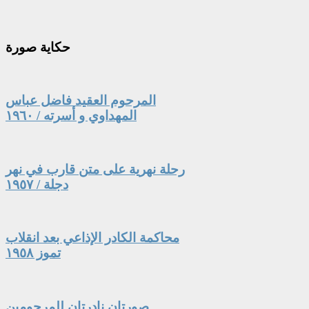
حكاية
صورة
المرحوم العقيد فاضل عباس
المهداوي و أسرته / ١٩٦٠
رحلة نهرية على متن قارب في نهر
دجلة / ١٩٥٧
محاكمة الكادر الإذاعي بعد انقلاب
تموز ١٩٥٨
صورتان نادرتان للمرحومين