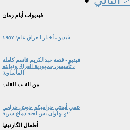
التالي >
فيديوات
أيام زمان
فيديو - أخبار العراق عام/ ١٩٥٧
فيديو - قصة عبدالكريم قاسم كاملة
، تأسيس جمهورية العراق ونهايته
المأساوية
من
القلب للقلب
عمي أبختي حراميكم خوش حرامي
و بهلوان بس احنه دماغ سزية!!
أطفال
الگاردينيا