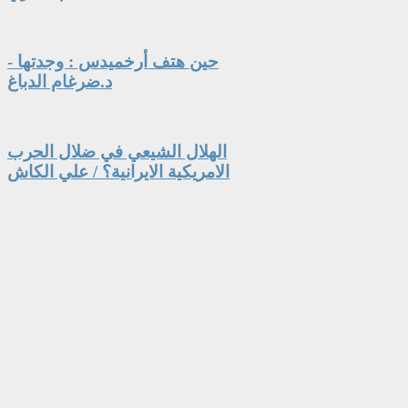
حين هتف أرخميدس : وجدتها -
د.ضرغام الدباغ
الهلال الشيعي في ضلال الحرب
الامريكية الايرانية؟ / علي الكاش