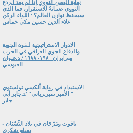
نهاية اليقين النووي إذا لم يعد الردع
النووي ضمانةً للاستقرار، فما الذي
سيحفظ توازن العالم؟ / اللواء الركن
علاء الدين حسين مكي خماس
الادوار الاستراتيجية للقوة الجوية
والدفاع الجوي العراقي في الحرب
مع ايران ١٩٨٠- ١٩٨٨ / د.علوان
العبوسي
الاستبداد في رواية ألكسي تولستوي
" الأمير سيربرياني" /د.جابر أبي
جابر
ياقوت ومَرْجَان في بلاد النِّسْيَان -
بسام شكري