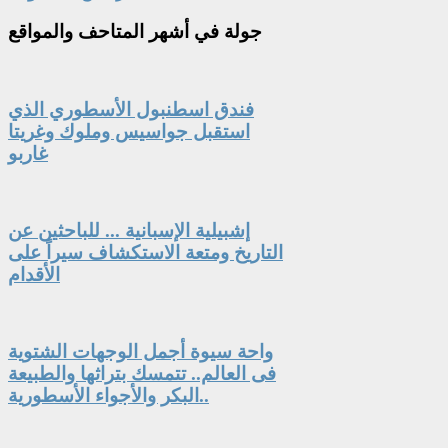
جولة
في أشهر المتاحف والمواقع
فندق اسطنبول الأسطوري الذي
استقبل جواسيس وملوك وغريتا
غاربو
إشبيلية الإسبانية ... للباحثين عن
التاريخ ومتعة الاستكشاف سيراً على
الأقدام
واحة سيوة أجمل الوجهات الشتوية
فى العالم.. تتمسك بتراثها والطبيعة
البكر والأجواء الأسطورية..