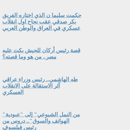
حكمت سليما ن الذي اختاره الفريق
بكر صدقي عقب نجاح اول انقلاب
عسكري في العراق والوطن العربي
قصة رئيس أركان للجيش بكت عليه
مصر.. من هو وما قصته؟
طه الهاشمي.. رئيس وزراء عراقي
آثر الاستقالة على الانقلاب
العسكري
"من النمل الشيوعي" إلى "عبودية
الهواتف والسوق".. دروس من
رئيس فيلسوف