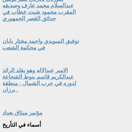
عبدالسلام محمد عارف وصديقه
المقرب محمود شيت خطاب في
حدائق القصر الجمهوري
توفيق السويدي واحمد مختار بابان
في محكمة الشعب
الامير عبدالاله وهو يقلد الرائد
عبدالكريم قاسم بنوط الشجاعة
لدوره في حرب الشمال - منطقة
برزان .
مؤتمر ميثاق بغداد
أسماء
في التأريخ