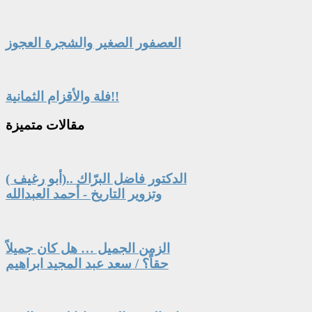
العصفور الصغير والشجرة العجوز
فلة والأقزام الثمانية!!
مقالات
متميزة
الدكتور فاضل البرّاك ..(أبو رغيف )
وتزوير التاريخ - أحمد العبدالله
الزمن الجميل … هل كان جميلاً
حقاً؟ / سعد عبد المجيد ابراهيم