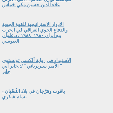
علاء الدين حسين مكي خماس
الادوار الاستراتيجية للقوة الجوية
والدفاع الجوي العراقي في الحرب
مع ايران ١٩٨٠- ١٩٨٨ / د.علوان
العبوسي
الاستبداد في رواية ألكسي تولستوي
" الأمير سيربرياني" /د.جابر أبي
جابر
ياقوت ومَرْجَان في بلاد النِّسْيَان -
بسام شكري