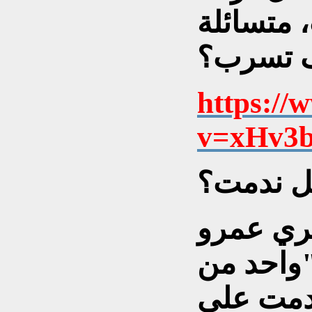
سنوات، متسائلة
https://
v=xHv3b
 ندمت؟
صري عمرو
"واحد من
ندمت على