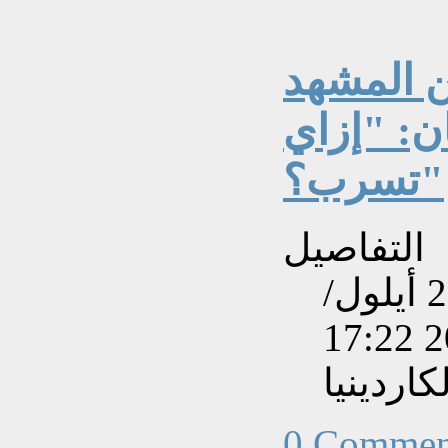
ن المشهد
: "إزاي
تسرب؟"
التفاصيل
تم إنشاءه بتاريخ الثلاثاء, 20 أيلول/
اردينيا
0 Commen