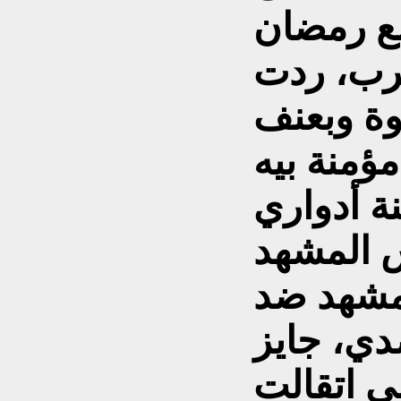
مع رمضان
سرب، ردت
قوة وبعنف
ؤمنة بيه
 بقالي 15 سنة أدواري
ش المشهد
مشهد ضد
ي، جايز
ي اتقالت