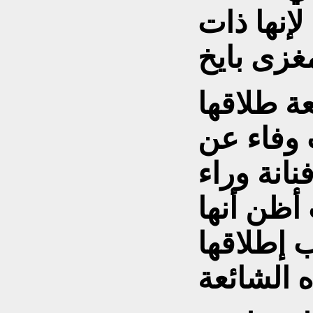
لإنها ذات
ة طلاقها
 وفاء عن
انة وراء
أظن أنها
 إطلاقها