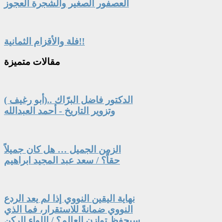
العصفور الصغير والشجرة العجوز
فلة والأقزام الثمانية!!
مقالات
متميزة
الدكتور فاضل البرّاك ..(أبو رغيف )
وتزوير التاريخ - أحمد العبدالله
الزمن الجميل … هل كان جميلاً
حقاً؟ / سعد عبد المجيد ابراهيم
نهاية اليقين النووي إذا لم يعد الردع
النووي ضمانةً للاستقرار، فما الذي
سيحفظ توازن العالم؟ / اللواء الركن