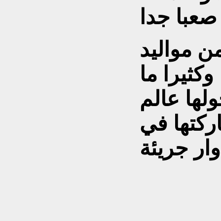
ن مواليد
كثيرا ما
ولها عالم
ركتها في