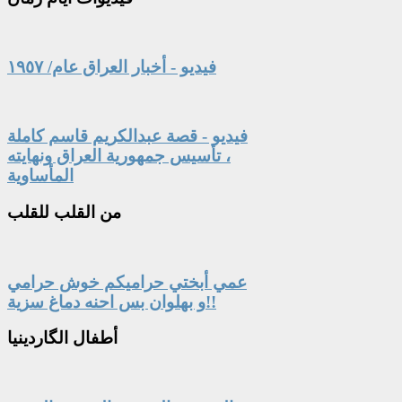
فيديو - أخبار العراق عام/ ١٩٥٧
فيديو - قصة عبدالكريم قاسم كاملة
، تأسيس جمهورية العراق ونهايته
المأساوية
من
القلب للقلب
عمي أبختي حراميكم خوش حرامي
و بهلوان بس احنه دماغ سزية!!
أطفال
الگاردينيا