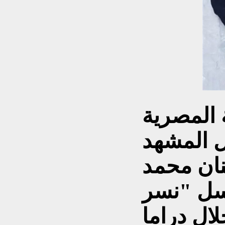
 المصرية
ل المشهد
نان محمد
ل "نسر
لال دراما