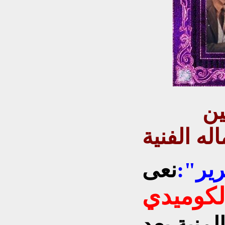
ين
له الفنية
رير":
نعى
لكوميدي
لمنية بعد