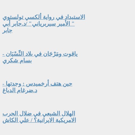
الاستبداد في رواية ألكسي تولستوي
" الأمير سيربرياني" /د.جابر أبي
جابر
ياقوت ومَرْجَان في بلاد النِّسْيَان -
بسام شكري
حين هتف أرخميدس : وجدتها -
د.ضرغام الدباغ
الهلال الشيعي في ضلال الحرب
الامريكية الايرانية؟ / علي الكاش