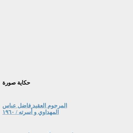
حكاية
صورة
المرحوم العقيد فاضل عباس
المهداوي و أسرته / ١٩٦٠