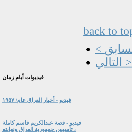
back to to
السابق
التالي >
فيديوات
أيام زمان
فيديو - أخبار العراق عام/ ١٩٥٧
فيديو - قصة عبدالكريم قاسم كاملة
، تأسيس جمهورية العراق ونهايته