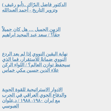
الدكتور فاضل البرّاك ..(أبو رغيف )
وتزوير التاريخ - أحمد العبدالله
الزمن الجميل … هل كان جميلاً
حقاً؟ / سعد عبد المجيد ابراهيم
نهاية اليقين النووي إذا لم يعد الردع
النووي ضمانةً للاستقرار، فما الذي
سيحفظ توازن العالم؟ / اللواء الركن
علاء الدين حسين مكي خماس
الادوار الاستراتيجية للقوة الجوية
والدفاع الجوي العراقي في الحرب
مع ايران ١٩٨٠- ١٩٨٨ / د.علوان
العبوسي