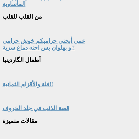
المأساوية
من
القلب للقلب
عمي أبختي حراميكم خوش حرامي
و بهلوان بس احنه دماغ سزية!!
أطفال
الگاردينيا
فلة والأقزام الثمانية!!
قصة الذئب في جلد الخروف
مقالات
متميزة