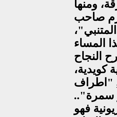
، ومنها
رم صاحب
لمتنبي"،
ح النجاح
 كويدية،
, "اطراف
 سمرة"..
يونية فهو