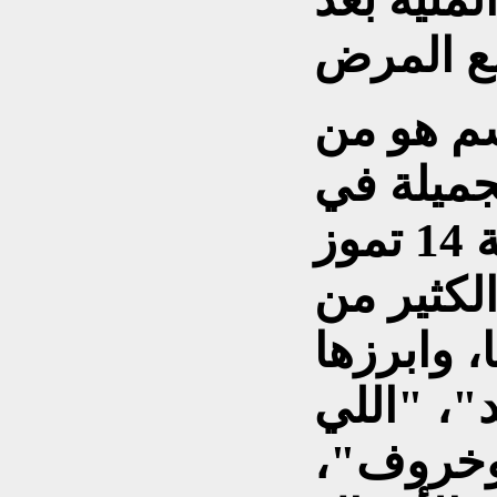
م هو من
جميلة في
الستينيات، وعضو فرقة 14 تموز
لكثير من
، وابرزها
د"، "اللي
وخروف"،