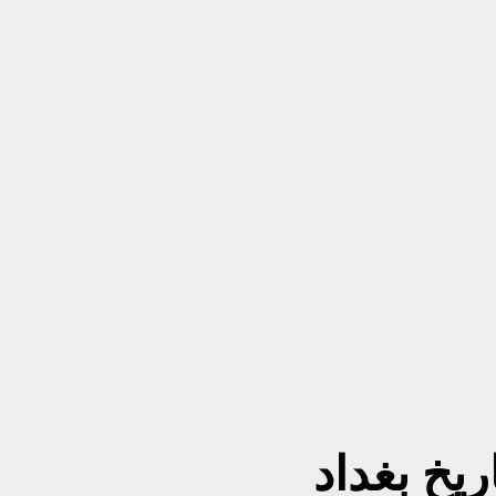
يخ بغداد