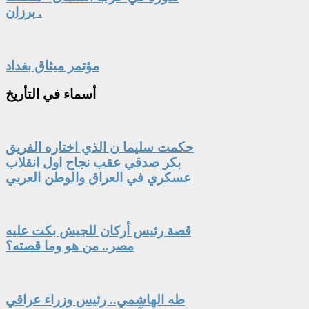
برزان .
مؤتمر ميثاق بغداد
أسماء
في التأريخ
حكمت سليما ن الذي اختاره الفريق
بكر صدقي عقب نجاح اول انقلاب
عسكري في العراق والوطن العربي
قصة رئيس أركان للجيش بكت عليه
مصر.. من هو وما قصته؟
طه الهاشمي.. رئيس وزراء عراقي