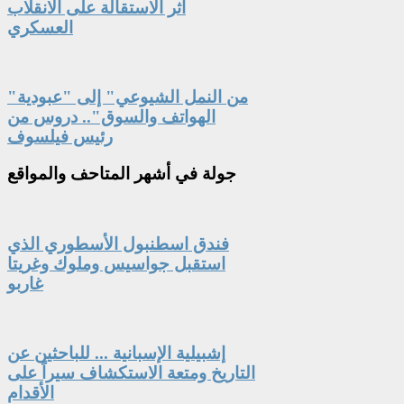
آثر الاستقالة على الانقلاب
العسكري
"من النمل الشيوعي" إلى "عبودية
الهواتف والسوق".. دروس من
رئيس فيلسوف
جولة
في أشهر المتاحف والمواقع
فندق اسطنبول الأسطوري الذي
استقبل جواسيس وملوك وغريتا
غاربو
إشبيلية الإسبانية ... للباحثين عن
التاريخ ومتعة الاستكشاف سيراً على
الأقدام