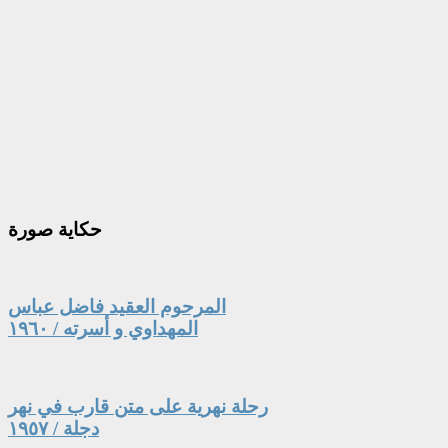
حكاية
صورة
المرحوم العقيد فاضل عباس
المهداوي و أسرته / ١٩٦٠
رحلة نهرية على متن قارب في نهر
دجلة / ١٩٥٧