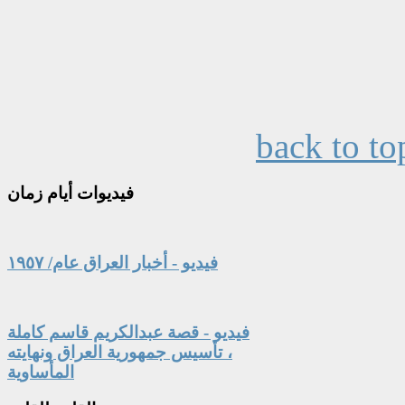
back to to
فيديوات
أيام زمان
فيديو - أخبار العراق عام/ ١٩٥٧
فيديو - قصة عبدالكريم قاسم كاملة
، تأسيس جمهورية العراق ونهايته
المأساوية