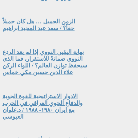
الزمن الجميل … هل كان جميلاً
حقاً؟ / سعد عبد المجيد ابراهيم
نهاية اليقين النووي إذا لم يعد الردع
النووي ضمانةً للاستقرار، فما الذي
سيحفظ توازن العالم؟ / اللواء الركن
علاء الدين حسين مكي خماس
الادوار الاستراتيجية للقوة الجوية
والدفاع الجوي العراقي في الحرب
مع ايران ١٩٨٠- ١٩٨٨ / د.علوان
العبوسي