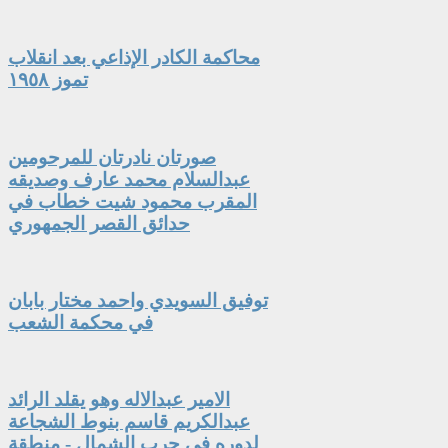
محاكمة الكادر الإذاعي بعد انقلاب
تموز ١٩٥٨
صورتان نادرتان للمرحومين
عبدالسلام محمد عارف وصديقه
المقرب محمود شيت خطاب في
حدائق القصر الجمهوري
توفيق السويدي واحمد مختار بابان
في محكمة الشعب
الامير عبدالاله وهو يقلد الرائد
عبدالكريم قاسم بنوط الشجاعة
لدوره في حرب الشمال - منطقة