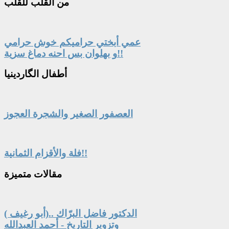
من
القلب للقلب
عمي أبختي حراميكم خوش حرامي
و بهلوان بس احنه دماغ سزية!!
أطفال
الگاردينيا
العصفور الصغير والشجرة العجوز
فلة والأقزام الثمانية!!
مقالات
متميزة
الدكتور فاضل البرّاك ..(أبو رغيف )
وتزوير التاريخ - أحمد العبدالله