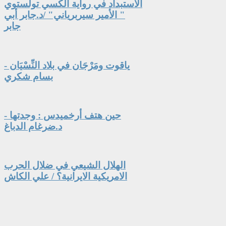
الاستبداد في رواية ألكسي تولستوي
" الأمير سيربرياني" /د.جابر أبي
جابر
ياقوت ومَرْجَان في بلاد النِّسْيَان -
بسام شكري
حين هتف أرخميدس : وجدتها -
د.ضرغام الدباغ
الهلال الشيعي في ضلال الحرب
الامريكية الايرانية؟ / علي الكاش