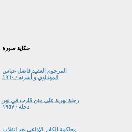
حكاية
صورة
المرحوم العقيد فاضل عباس
المهداوي و أسرته / ١٩٦٠
رحلة نهرية على متن قارب في نهر
دجلة / ١٩٥٧
محاكمة الكادر الإذاعي بعد انقلاب