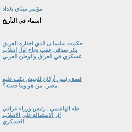
مؤتمر ميثاق بغداد
أسماء
في التأريخ
حكمت سليما ن الذي اختاره الفريق
بكر صدقي عقب نجاح اول انقلاب
عسكري في العراق والوطن العربي
قصة رئيس أركان للجيش بكت عليه
مصر.. من هو وما قصته؟
طه الهاشمي.. رئيس وزراء عراقي
آثر الاستقالة على الانقلاب
العسكري