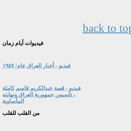
back to to
فيديوات
أيام زمان
فيديو - أخبار العراق عام/ ١٩٥٧
فيديو - قصة عبدالكريم قاسم كاملة
، تأسيس جمهورية العراق ونهايته
المأساوية
من
القلب للقلب