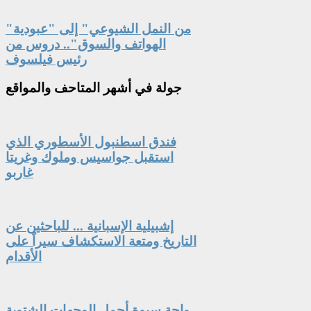
"من النمل الشيوعي" إلى "عبودية
الهواتف والسوق".. دروس من
رئيس فيلسوف
جولة
في أشهر المتاحف والمواقع
فندق اسطنبول الأسطوري الذي
استقبل جواسيس وملوك وغريتا
غاربو
إشبيلية الإسبانية ... للباحثين عن
التاريخ ومتعة الاستكشاف سيراً على
الأقدام
واحة سيوة أجمل الوجهات الشتوية