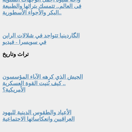
فى العالم.. تتمسك بتراثها والطبيعة
البكر والأجواء الأسطورية..
الگاردينيا تتواجد في شلالات الراين
في سويسرا - فيديو
تراث
وتاريخ
الجيش الذي كرهه الآباء المؤسسون
.. كيف بُنيت القوة العسكرية
الأمريكية؟
الأعياد والطقوس الدينية لليهود
العراقيين وانعكاساتها الاجتماعية