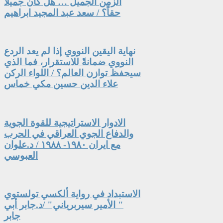
الزمن الجميل … هل كان جميلاً
حقاً؟ / سعد عبد المجيد ابراهيم
نهاية اليقين النووي إذا لم يعد الردع
النووي ضمانةً للاستقرار، فما الذي
سيحفظ توازن العالم؟ / اللواء الركن
علاء الدين حسين مكي خماس
الادوار الاستراتيجية للقوة الجوية
والدفاع الجوي العراقي في الحرب
مع ايران ١٩٨٠- ١٩٨٨ / د.علوان
العبوسي
الاستبداد في رواية ألكسي تولستوي
" الأمير سيربرياني" /د.جابر أبي
جابر