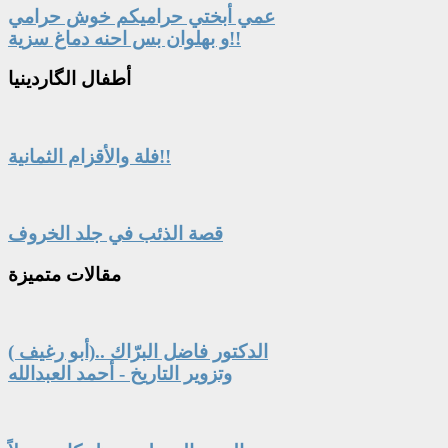
عمي أبختي حراميكم خوش حرامي
و بهلوان بس احنه دماغ سزية!!
أطفال
الگاردينيا
فلة والأقزام الثمانية!!
قصة الذئب في جلد الخروف
مقالات
متميزة
الدكتور فاضل البرّاك ..(أبو رغيف )
وتزوير التاريخ - أحمد العبدالله