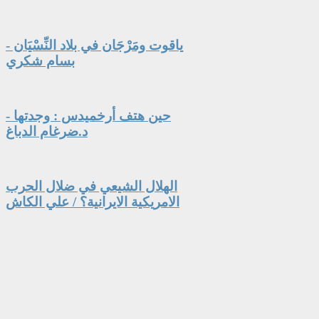
ياقوت ومَرْجَان في بلاد النِّسْيَان -
بسام شكري
حين هتف أرخميدس : وجدتها -
د.ضرغام الدباغ
الهلال الشيعي في ضلال الحرب
الامريكية الايرانية؟ / علي الكاش