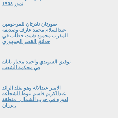
تموز ١٩٥٨
صورتان نادرتان للمرحومين
عبدالسلام محمد عارف وصديقه
المقرب محمود شيت خطاب في
حدائق القصر الجمهوري
توفيق السويدي واحمد مختار بابان
في محكمة الشعب
الامير عبدالاله وهو يقلد الرائد
عبدالكريم قاسم بنوط الشجاعة
لدوره في حرب الشمال - منطقة
برزان .