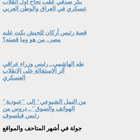
بكر صدقي عقب نجاح اول انقلاب
عسكري في العراق والوطن العربي
قصة رئيس أركان للجيش بكت عليه
مصر.. من هو وما قصته؟
طه الهاشمي.. رئيس وزراء عراقي
آثر الاستقالة على الانقلاب
العسكري
"من النمل الشيوعي" إلى "عبودية
الهواتف والسوق".. دروس من
رئيس فيلسوف
جولة
في أشهر المتاحف والمواقع