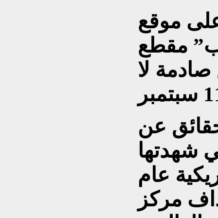
لى موقع
وب” مقطع
صادمة لا
عرض الفيديو 10 حقائق عن
 التي شهدتها
ريكية عام
هداف مركز