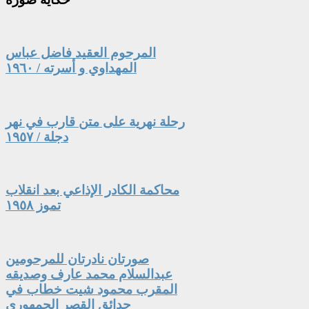
المرحوم العقيد فاضل عباس
المهداوي و أسرته / ١٩٦٠
رحلة نهرية على متن قارب في نهر
دجلة / ١٩٥٧
محاكمة الكادر الإذاعي بعد انقلاب
تموز ١٩٥٨
صورتان نادرتان للمرحومين
عبدالسلام محمد عارف وصديقه
المقرب محمود شيت خطاب في
حدائق القصر الجمهوري