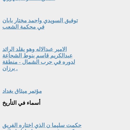
توفيق السويدي واحمد مختار بابان
في محكمة الشعب
الامير عبدالاله وهو يقلد الرائد
عبدالكريم قاسم بنوط الشجاعة
لدوره في حرب الشمال - منطقة
برزان .
مؤتمر ميثاق بغداد
أسماء
في التأريخ
حكمت سليما ن الذي اختاره الفريق