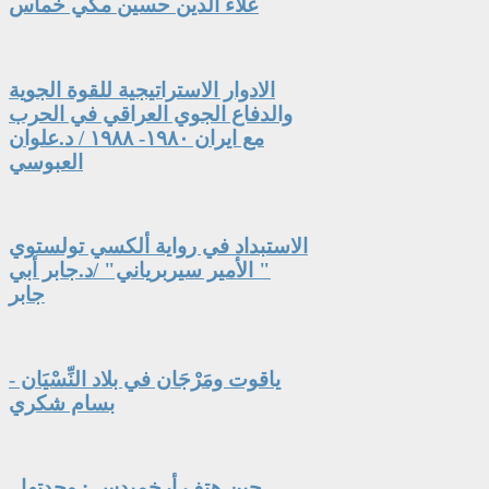
علاء الدين حسين مكي خماس
الادوار الاستراتيجية للقوة الجوية
والدفاع الجوي العراقي في الحرب
مع ايران ١٩٨٠- ١٩٨٨ / د.علوان
العبوسي
الاستبداد في رواية ألكسي تولستوي
" الأمير سيربرياني" /د.جابر أبي
جابر
ياقوت ومَرْجَان في بلاد النِّسْيَان -
بسام شكري
حين هتف أرخميدس : وجدتها -