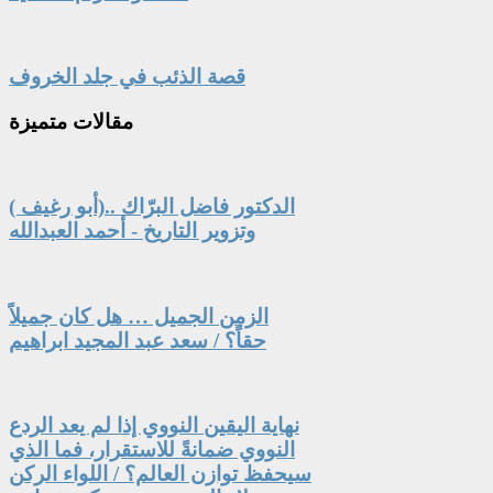
قصة الذئب في جلد الخروف
مقالات
متميزة
الدكتور فاضل البرّاك ..(أبو رغيف )
وتزوير التاريخ - أحمد العبدالله
الزمن الجميل … هل كان جميلاً
حقاً؟ / سعد عبد المجيد ابراهيم
نهاية اليقين النووي إذا لم يعد الردع
النووي ضمانةً للاستقرار، فما الذي
سيحفظ توازن العالم؟ / اللواء الركن