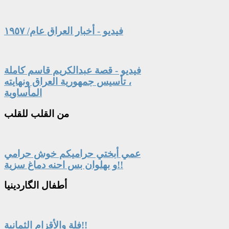
فيديو - أخبار العراق عام/ ١٩٥٧
فيديو - قصة عبدالكريم قاسم كاملة
، تأسيس جمهورية العراق ونهايته
المأساوية
من
القلب للقلب
عمي أبختي حراميكم خوش حرامي
و بهلوان بس احنه دماغ سزية!!
أطفال
الگاردينيا
فلة والأقزام الثمانية!!