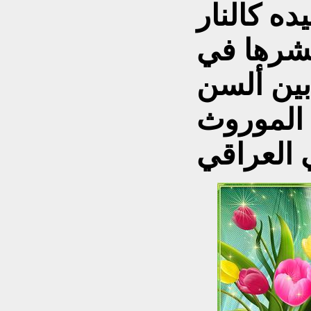
ه كالنار
نشرها
في
ين ألسن
الموروث