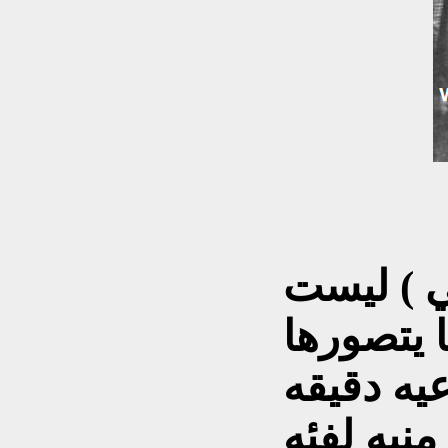
ي ) ليست
 يتصورها
يه دقيقه
منيه
لفئه