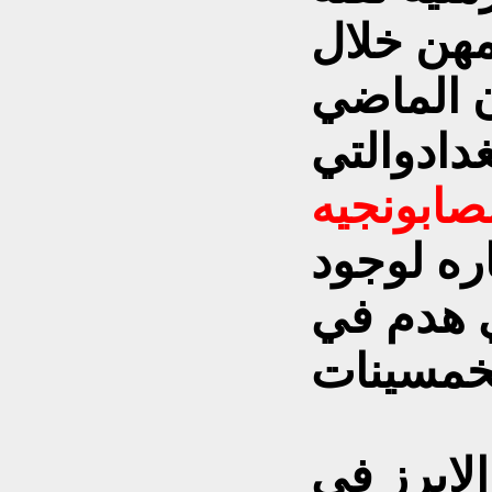
مهن
خلال
ن الماضي
داد
والتي
صابونجيه
ره لوجود
 هدم في
الابرز في