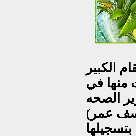
م الكبير
 منها
في
ر الصحه
وسف عمر)
ا ..