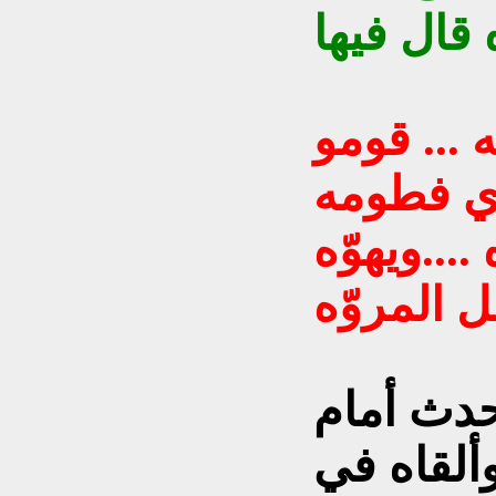
... قومو
ّي فطومه
...ويهوّه
ل المروّه
دث أمام
وألقاه في