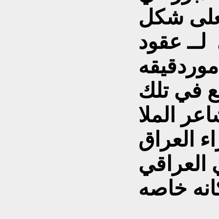
لى شكل
لــ عقود
وردقيقه
ع في تلك
اعر الملا
ء العراق
 العراقي