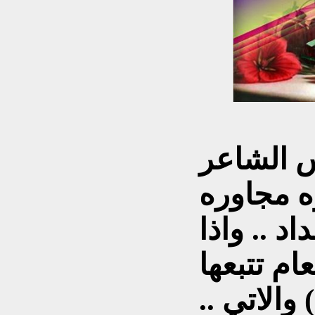
س الشاعر
 مجاوره
د .. واذا
ام تتبعها
)
والاتي ..