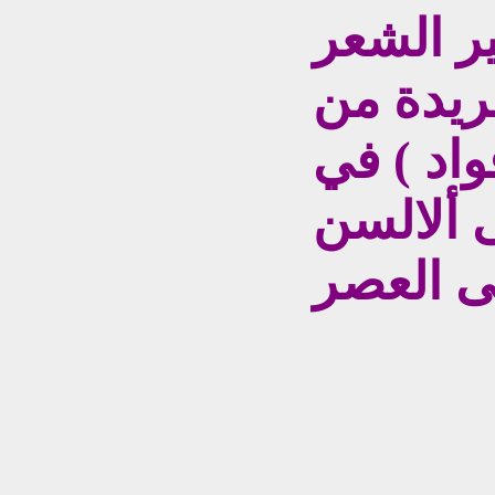
ير الشعر
ريدة من
واد ) في
 ألالسن