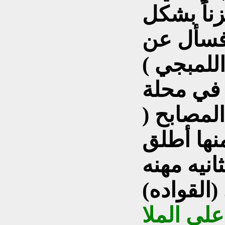
زناً بشكل
 فسأل عن
في محلة
المصابح (
نها أطلق
ثانيه مهنه
لى الملا