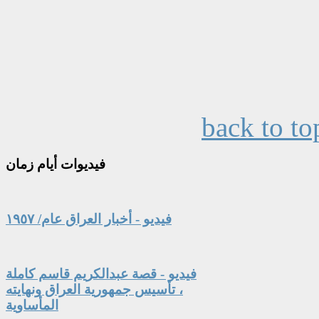
back to to
فيديوات
أيام زمان
فيديو - أخبار العراق عام/ ١٩٥٧
فيديو - قصة عبدالكريم قاسم كاملة
، تأسيس جمهورية العراق ونهايته
المأساوية