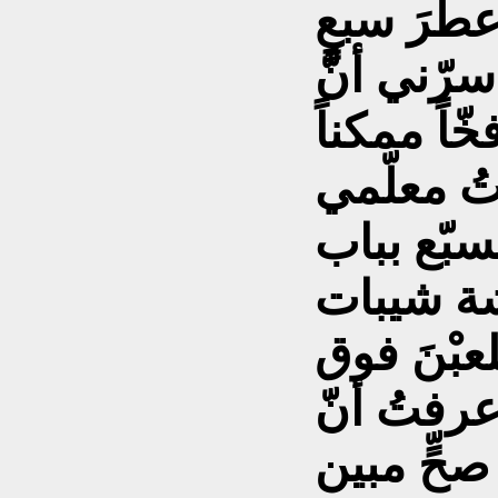
طرَ سبعٍ
رّني أنَّ
ّاً ممكناً
تُ معلّمي
سبّع بباب
شة شيبات
عبْنَ فوق
رفتُ أنّ