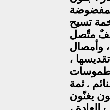
لمفضوضة
خمة تسيح
فٌ متّصل
 ، وأمصال
تقديسها ،
مطموسات
نائم . ثمة
ن يغنّون
العادة ،