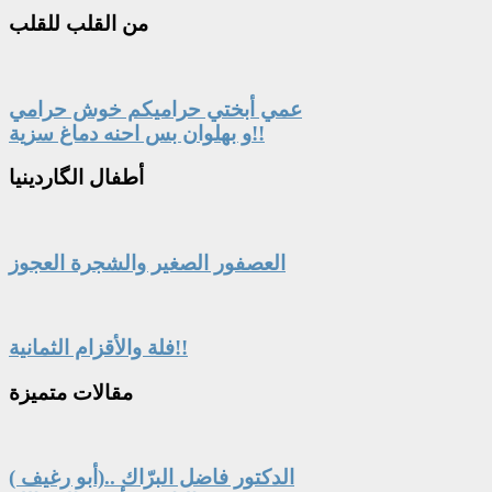
من
القلب للقلب
عمي أبختي حراميكم خوش حرامي
و بهلوان بس احنه دماغ سزية!!
أطفال
الگاردينيا
العصفور الصغير والشجرة العجوز
فلة والأقزام الثمانية!!
مقالات
متميزة
الدكتور فاضل البرّاك ..(أبو رغيف )