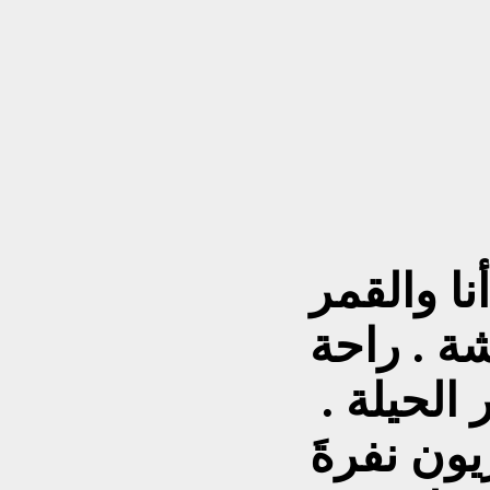
أنا والقمر
شة . راحة
الحيلة .
يون نفرةَ