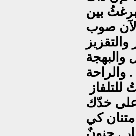
برغثُ بين
 الآن صوب
 والتقزيز
ل والبهجة
والراحة .
مع نشرة أنباء المساء ، تنبتُ للتلفاز
على خدّك
امتنان كي
 . جنونٌ