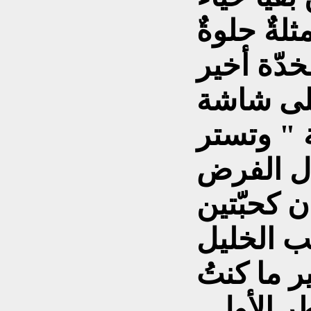
لةٌ حلوةٌ
خدّة أخير
 على شاشة
ة " وتستر
ال الفرض
ن كحبّتين
ر ما كنتُ
 الأول .