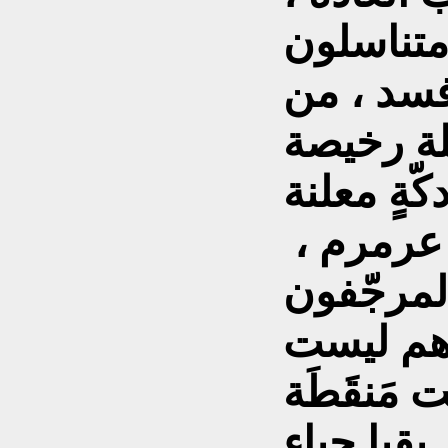
متناسلون
سد ، من
ة رخيصة
حفلة " ستربتيز " عارمة عرمرم ،
لمرجّفون
ُهم ليست
مَنقَطَة