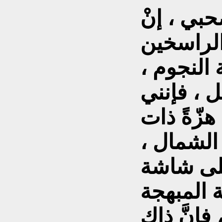
حبي ، إنْ
الراسخين
 النجوم ،
ل ، فإنني
هزّةً ذات
الشمال ،
على شاشة
 المبهجة
إنَّ ذاك