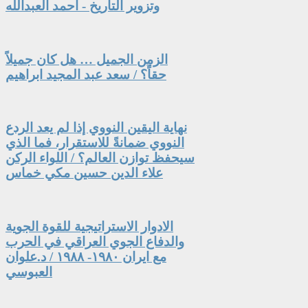
وتزوير التاريخ - أحمد العبدالله
الزمن الجميل … هل كان جميلاً
حقاً؟ / سعد عبد المجيد ابراهيم
نهاية اليقين النووي إذا لم يعد الردع
النووي ضمانةً للاستقرار، فما الذي
سيحفظ توازن العالم؟ / اللواء الركن
علاء الدين حسين مكي خماس
الادوار الاستراتيجية للقوة الجوية
والدفاع الجوي العراقي في الحرب
مع ايران ١٩٨٠- ١٩٨٨ / د.علوان
العبوسي