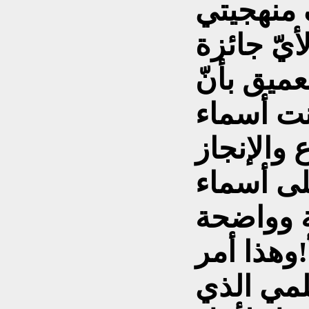
 منهجيتي
ميق بأنّ
نت أسماء
 والإنجاز
لى أسماء
 وواضحة
!وهذا أمر
لمي الذي