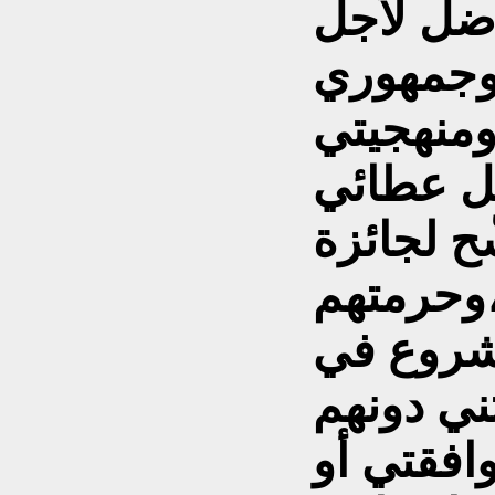
اضل لأجل
 وجمهوري
ومنهجيتي
نبل عطائي
ّح لجائزة
،وحرمتهم
مشروع في
ني دونهم
افقتي أو