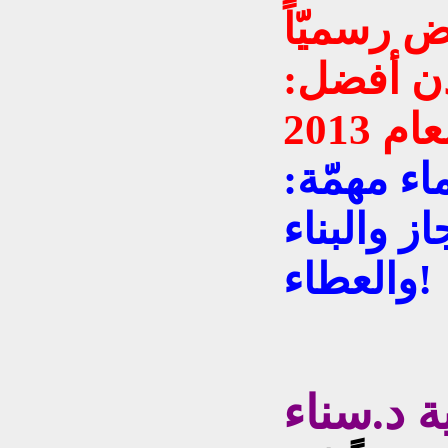
 رسميّاً
دن أفضل:
:الجائزة قد استثنت أسماء مهمّة
از والبناء
والعطاء!
ة د.سناء