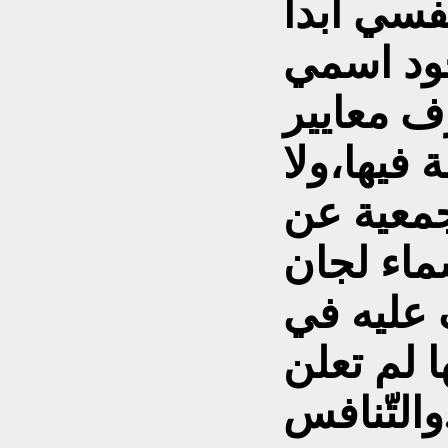
فسي أبداً
جود اسمي
 معايير
 فيها،ولا
جمعية عن
ماء لجان
 عليه في
 لم تعلن
والتّنافس