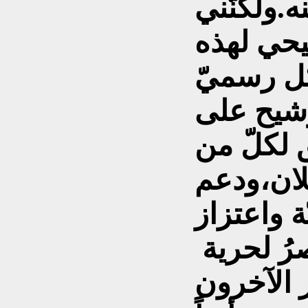
ه.ولكنّني
حي لهذه
ل رسميّ
شيح على
 لكلّ من
لان،ودعم
ولكّنني أنتصرُ لحرية
 الآخرون