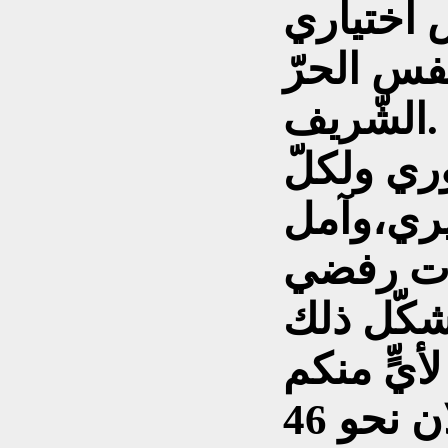
 اختياري
فس الحرّ
الشّريف.
ري ولكلّ
ري،وآمل
غات رفضي
يشكّل ذلك
ويُذكر إنّ لسناء الشعلان نحو 46