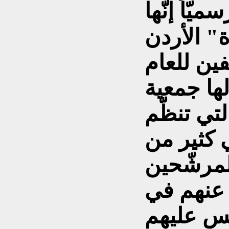
ميّاً إنّها
" الأردن
ين للعام
 لها جمعية
لتي تنظّم
 كثير من
لمرشّحين
 عنهم في
فس عليهم