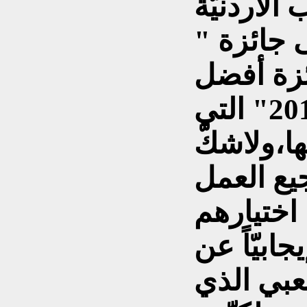
الأردنيّة
 جائزة "
ئزة أفضل
المثقفين للعام 2013" التي
ا،ولاشكّ
يع العمل
 اختيارهم
ابيّاً عن
عبي الذي