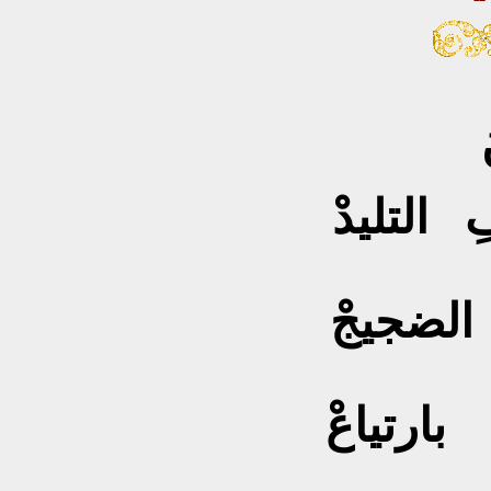
 التليدْ
ا الضجيجْ
بارتياعْ