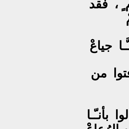
 ٍ ، فقد
ـا جياعْ
فتوا من
 بأنـّـا