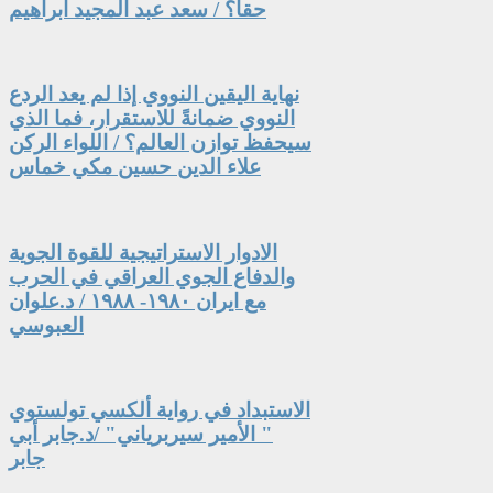
حقاً؟ / سعد عبد المجيد ابراهيم
نهاية اليقين النووي إذا لم يعد الردع
النووي ضمانةً للاستقرار، فما الذي
سيحفظ توازن العالم؟ / اللواء الركن
علاء الدين حسين مكي خماس
الادوار الاستراتيجية للقوة الجوية
والدفاع الجوي العراقي في الحرب
مع ايران ١٩٨٠- ١٩٨٨ / د.علوان
العبوسي
الاستبداد في رواية ألكسي تولستوي
" الأمير سيربرياني" /د.جابر أبي
جابر