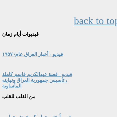
back to to
فيديوات
أيام زمان
فيديو - أخبار العراق عام/ ١٩٥٧
فيديو - قصة عبدالكريم قاسم كاملة
، تأسيس جمهورية العراق ونهايته
المأساوية
من
القلب للقلب
عمي أبختي حراميكم خوش حرامي