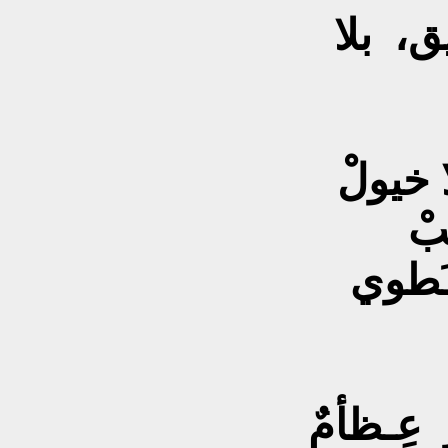
ق، بلا
تجري كعصف الريح أو تـَطوي
 عِـظأمٌ