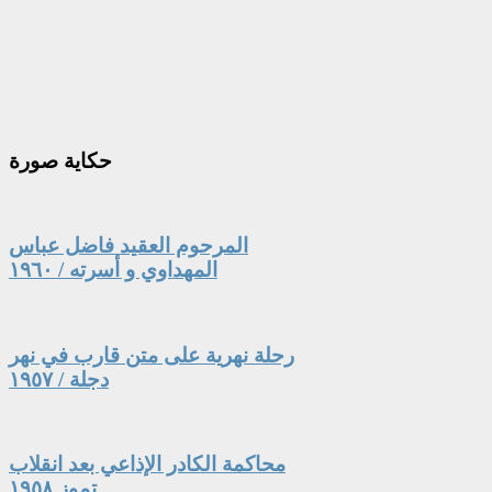
حكاية
صورة
المرحوم العقيد فاضل عباس
المهداوي و أسرته / ١٩٦٠
رحلة نهرية على متن قارب في نهر
دجلة / ١٩٥٧
محاكمة الكادر الإذاعي بعد انقلاب
تموز ١٩٥٨