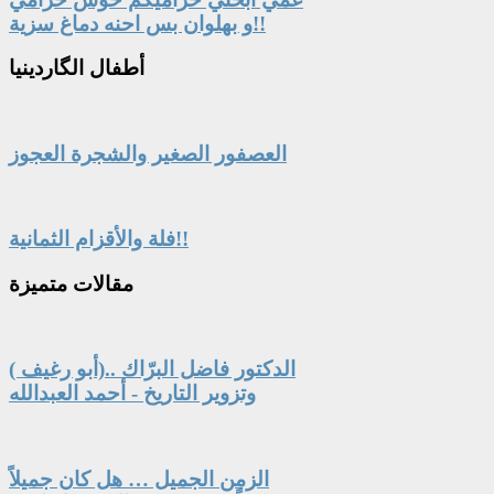
و بهلوان بس احنه دماغ سزية!!
أطفال
الگاردينيا
العصفور الصغير والشجرة العجوز
فلة والأقزام الثمانية!!
مقالات
متميزة
الدكتور فاضل البرّاك ..(أبو رغيف )
وتزوير التاريخ - أحمد العبدالله
الزمن الجميل … هل كان جميلاً