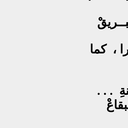
ــريقْ
ا ، كما
ةِ . . .
قاعْ