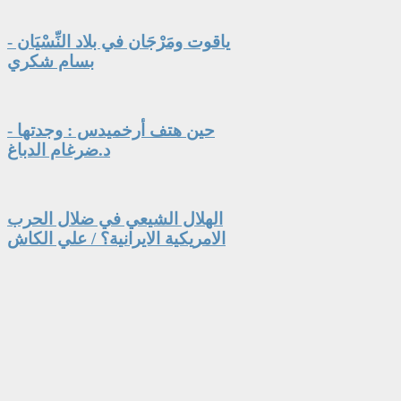
ياقوت ومَرْجَان في بلاد النِّسْيَان -
بسام شكري
حين هتف أرخميدس : وجدتها -
د.ضرغام الدباغ
الهلال الشيعي في ضلال الحرب
الامريكية الايرانية؟ / علي الكاش