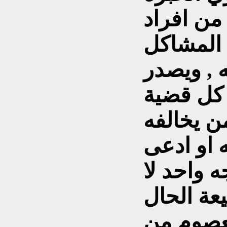
من افراد
 المشاكل
 , ويصدر
كل قضية
ن يخالفه
 او ادعى
ه واحد لا
يعة الحال
عصوم من