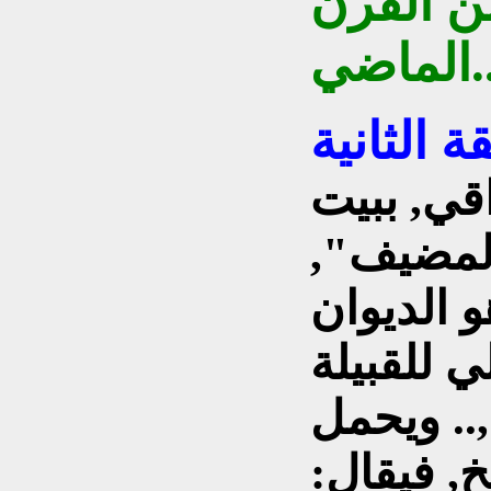
ن القرن
ماضي..
قي, ببيت
لمضيف",
و الديوان
ي للقبيلة
.. ويحمل
, فيقال: