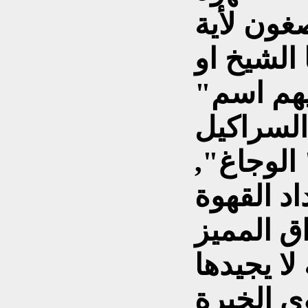
صغون لأية
الشيخ او
يهم اسم"
لوجاغ",
د القهوة
اق المميز
ا يجيدها