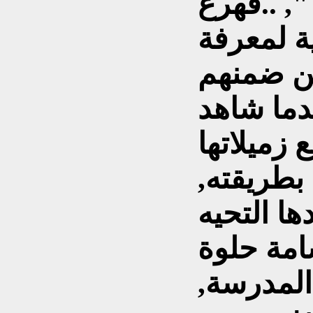
", ..فهرع
ة لمعرفة
من ضمنهم
دما شاهد
 زميلاتها
بطريقته,
ها التحيه
المدرسة,