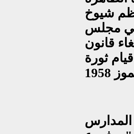
ظم شيوخ
في مجلس
غاء قانون
يام ثورة
 المدارس