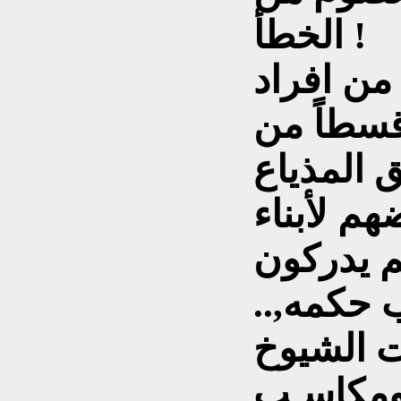
الخطأ !
 من افراد
 قسطاً من
 المذياع
م لأبناء
م يدركون
 حكمه,..
ت الشيوخ
 ومكاسـب