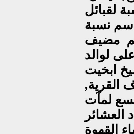
ة لقبائل
اسم نسبة
ـم مضيف
على لوالد
 القرية,
تسع لمآت
د العشائر
اء القهوة