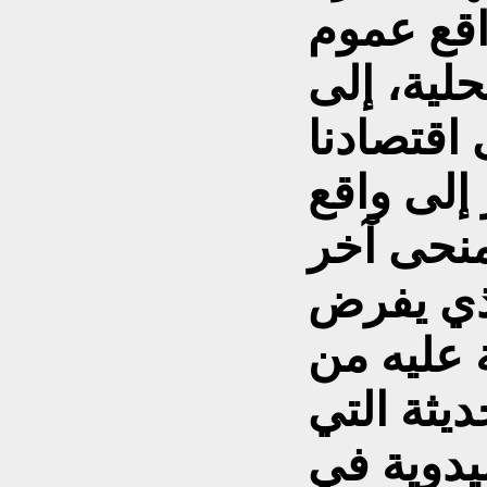
اقع عموم
لية، إلى
 اقتصادنا
إلى واقع
منحى آخر
لذي يفرض
 عليه من
يثة التي
يدوية في