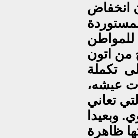
ن انخفاض
لمستوردة
 للمواطن
 من اتون
لى تكملة
ات عيشه،
تي تعاني
. وبعيدا
تها ظاهرة