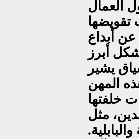
ول العمال
 تقويضها
 عن أبداع
شكل أبرز
ياق يشير
ذه المهن
ات خلفتها
دين، مثل
البابلية.