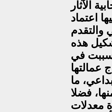
ية الآثار
ها اعتماد
 والتقدم
شكيل هذه
 تسببت في
ج عمالتها
داعي، ما
نها، فضلا
ة معدلات