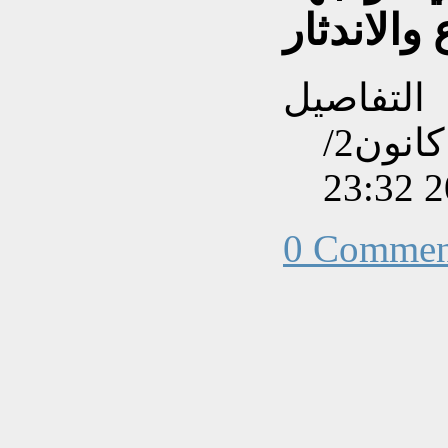
 والاندثار
التفاصيل
تم إنشاءه بتاريخ السبت, 04 كانون2/
0 Commen