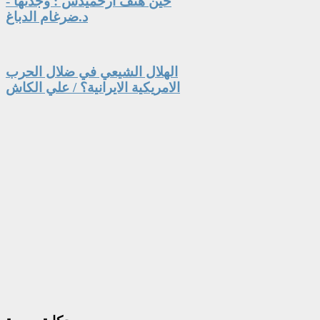
حين هتف أرخميدس : وجدتها -
د.ضرغام الدباغ
الهلال الشيعي في ضلال الحرب
الامريكية الايرانية؟ / علي الكاش