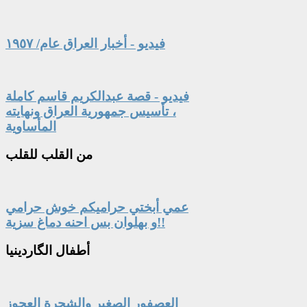
فيديو - أخبار العراق عام/ ١٩٥٧
فيديو - قصة عبدالكريم قاسم كاملة
، تأسيس جمهورية العراق ونهايته
المأساوية
من
القلب للقلب
عمي أبختي حراميكم خوش حرامي
و بهلوان بس احنه دماغ سزية!!
أطفال
الگاردينيا
العصفور الصغير والشجرة العجوز