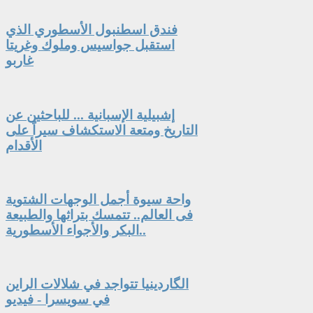
فندق اسطنبول الأسطوري الذي
استقبل جواسيس وملوك وغريتا
غاربو
إشبيلية الإسبانية ... للباحثين عن
التاريخ ومتعة الاستكشاف سيراً على
الأقدام
واحة سيوة أجمل الوجهات الشتوية
فى العالم.. تتمسك بتراثها والطبيعة
البكر والأجواء الأسطورية..
الگاردينيا تتواجد في شلالات الراين
في سويسرا - فيديو