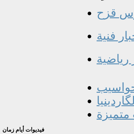
س قزح
بار فنية
 رياضية
حواسيب
اردينيا
 متميزة
فيديوات
أيام زمان