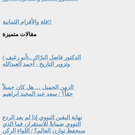
فلة والأقزام الثمانية!!
مقالات
متميزة
الدكتور فاضل البرّاك ..(أبو رغيف )
وتزوير التاريخ - أحمد العبدالله
الزمن الجميل … هل كان جميلاً
حقاً؟ / سعد عبد المجيد ابراهيم
نهاية اليقين النووي إذا لم يعد الردع
النووي ضمانةً للاستقرار، فما الذي
سيحفظ توازن العالم؟ / اللواء الركن