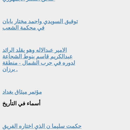
توفيق السويدي واحمد مختار بابان
في محكمة الشعب
الامير عبدالاله وهو يقلد الرائد
عبدالكريم قاسم بنوط الشجاعة
لدوره في حرب الشمال - منطقة
برزان .
مؤتمر ميثاق بغداد
أسماء
في التأريخ
حكمت سليما ن الذي اختاره الفريق