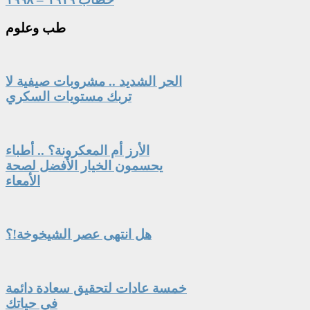
طب
وعلوم
الحر الشديد .. مشروبات صيفية لا
تربك مستويات السكري
الأرز أم المعكرونة؟ .. أطباء
يحسمون الخيار الأفضل لصحة
الأمعاء
هل انتهى عصر الشيخوخة!؟
خمسة عادات لتحقيق سعادة دائمة
في حياتك