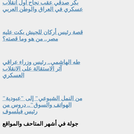
بكر صدقي عقب نجاح اول انقلاب
عسكري في العراق والوطن العربي
قصة رئيس أركان للجيش بكت عليه
مصر.. من هو وما قصته؟
طه الهاشمي.. رئيس وزراء عراقي
آثر الاستقالة على الانقلاب
العسكري
"من النمل الشيوعي" إلى "عبودية
الهواتف والسوق".. دروس من
رئيس فيلسوف
جولة
في أشهر المتاحف والمواقع