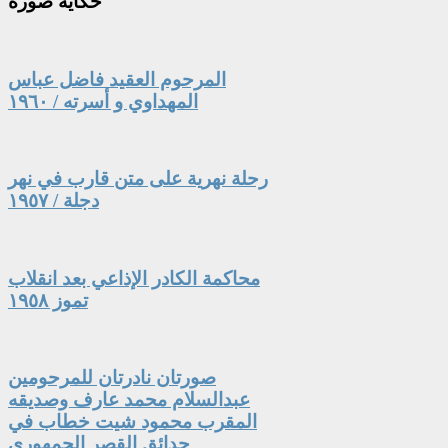
حكاية
صورة
المرحوم العقيد فاضل عباس
المهداوي و أسرته / ١٩٦٠
رحلة نهرية على متن قارب في نهر
دجلة / ١٩٥٧
محاكمة الكادر الإذاعي بعد انقلاب
تموز ١٩٥٨
صورتان نادرتان للمرحومين
عبدالسلام محمد عارف وصديقه
المقرب محمود شيت خطاب في
حدائق القصر الجمهوري