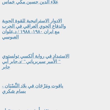
علاء الدين حسين مكي خماس
الادوار الاستراتيجية للقوة الجوية
والدفاع الجوي العراقي في الحرب
مع ايران ١٩٨٠- ١٩٨٨ / د.علوان
العبوسي
الاستبداد في رواية ألكسي تولستوي
" الأمير سيربرياني" /د.جابر أبي
جابر
ياقوت ومَرْجَان في بلاد النِّسْيَان -
بسام شكري