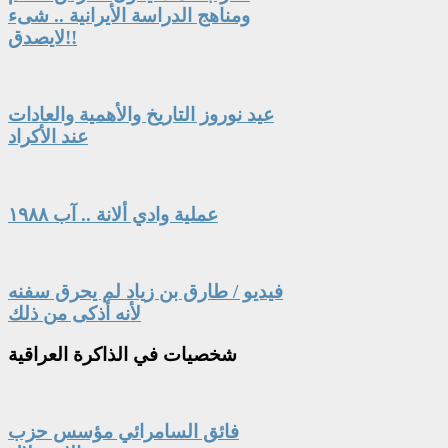
ومناهج الدراسة الأيرانية .. شىء
لايصدق!!
عيد نوروز التاريخ والأهمية والعادات
عند الأكراد
عملية وادي ألانة .. آب ١٩٨٨
فيديو / طارق بن زياد لم يحرق سفنه
لأنه أذكى من ذلك
شخصيات
في الذاكرة العراقية
فائق السامرائي مؤسس حزب