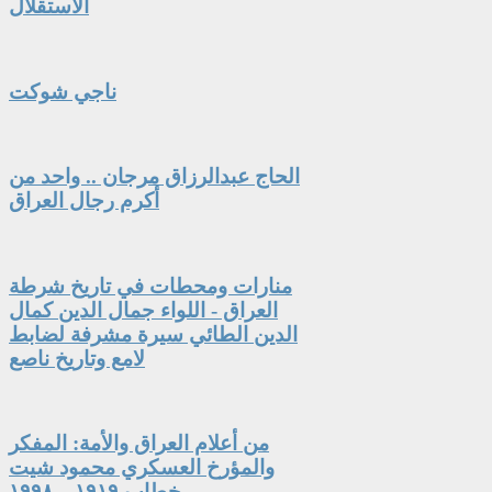
الاستقلال
ناجي شوكت
الحاج عبدالرزاق مرجان .. واحد من
أكرم رجال العراق
منارات ومحطات في تاريخ شرطة
العراق - اللواء جمال الدين كمال
الدين الطائي سيرة مشرفة لضابط
لامع وتاريخ ناصع
من أعلام العراق والأمة: المفكر
والمؤرخ العسكري محمود شيت
خطاب ١٩١٩ – ١٩٩٨